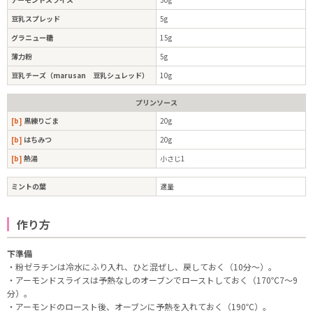
豆乳スプレッド
5g
グラニュー糖
15g
薄力粉
5g
豆乳チーズ（marusan 豆乳シュレッド）
10g
プリンソース
[b]
黒練りごま
20g
[b]
はちみつ
20g
[b]
熱湯
小さじ1
ミントの葉
適量
作り方
下準備
・粉ゼラチンは冷水にふり入れ、ひと混ぜし、戻しておく（10分～）。
・アーモンドスライスは予熱なしのオーブンでローストしておく（170℃7～9
分）。
・アーモンドのロースト後、オーブンに予熱を入れておく（190℃）。