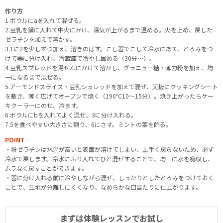
作り方
1.ボウルにaを入れて混ぜる。
2.豆乳を鍋に入れて中火にかけ、湯気が上がるまで温める。火を止め、戻した
ゼラチンを加えて溶かす。
3.1に2を少しずつ加え、溶きのばす。こし器でこして冷水にあて、とろみをつ
けて器に分け入れ、冷蔵庫で冷やし固める（30分～）。
4.豆乳スプレッドを湯せんにかけて溶かし、グラニュー糖・薄力粉を加え、均
一になるまで混ぜる。
5.アーモンドスライス・豆乳シュレッドを加えて混ぜ、天板にクッキングシート
を敷き、薄く広げてオーブンで焼く（190℃10～15分）。焼き上がったらケー
キクーラーにのせ、冷ます。
6.ボウルにbを入れてよく混ぜ、3に分け入れる。
7.5を食べやすい大きさに割り、6にさす。ミントの葉を飾る。
POINT
・粉ゼラチンは水温が高いと表面が溶けてしまい、上手く戻らないため、必ず
冷水で戻します。冷水にふり入れてひと混ぜすることで、均一に水を吸収し、
ムラなく戻すことができます。
・器に分け入れる前に冷やしながら混ぜ、しっかりとしたとろみをつけておく
ことで、生地が分離しにくくなり、なめらかな口当たりに仕上がります。
まずは体験レッスンでお試し