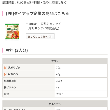
調理時間：
約90分 (焼き時間・冷やし時間は除く)
[PR]タイアップ企業の商品はこちら
marusan 豆乳シュレッド
（マルサンアイ株式会社）
詳しくはこちらへ
材料 (3人分)
プリン
[a]
黒練りごま
30g
[a]
はちみつ
40g
無調整豆乳
300g
粉ゼラチン
4g
冷水
大さじ1
チュイール
アーモンドスライス
30g