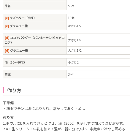
牛乳
50cc
[c]
ラズベリー（冷凍）
10個
[c]
グラニュー糖
小さじ1/2
[d]
ココアパウダー（バンホーテン ピュア コ
大さじ1/2
コア）
[d]
グラニュー糖
大さじ1/2
湯（50～60℃）
小さじ2
岩塩
少々
作り方
下準備
・粉ゼラチンは湯にふり入れ、溶かしておく（a）。
作り方
1.ボウルにbを入れてざっと混ぜ、湯（20㏄）を少しずつ加えて混ぜ溶かす。
2.a・生クリーム・牛乳を加えて混ぜ、器に分け入れ、冷蔵庫で冷やし固める