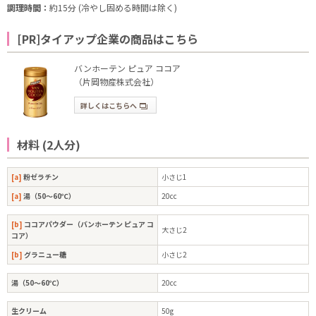
調理時間：
約15分 (冷やし固める時間は除く)
[PR]タイアップ企業の商品はこちら
バンホーテン ピュア ココア
（片岡物産株式会社）
詳しくはこちらへ
材料 (2人分)
[a]
粉ゼラチン
小さじ1
[a]
湯（50～60℃）
20cc
[b]
ココアパウダー（バンホーテン ピュア コ
大さじ2
コア）
[b]
グラニュー糖
小さじ2
湯（50～60℃）
20cc
生クリーム
50g