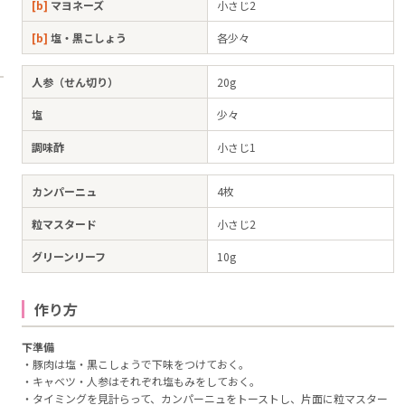
[b]
マヨネーズ
小さじ2
[b]
塩・黒こしょう
各少々
人参（せん切り）
20g
塩
少々
調味酢
小さじ1
カンパーニュ
4枚
粒マスタード
小さじ2
グリーンリーフ
10g
作り方
下準備
・豚肉は塩・黒こしょうで下味をつけておく。
・キャベツ・人参はそれぞれ塩もみをしておく。
・タイミングを見計らって、カンパーニュをトーストし、片面に粒マスター