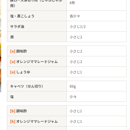
6枚
用）
塩・黒こしょう
各少々
サラダ油
小さじ1/2
酒
小さじ2
[a]
調味酢
小さじ2
[a]
オレンジママレードジャム
小さじ2
[a]
しょうゆ
小さじ1
キャベツ（せん切り）
80g
塩
少々
[b]
調味酢
小さじ1
[b]
オレンジママレードジャム
小さじ1