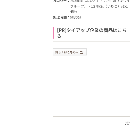
カロリー：
203kcal（みかん）・209kcal（キウイ
フルーツ）・127kcal（いちご）/各1
個分
調理時間：
約30分
[PR]タイアップ企業の商品はこち
ら
詳しくはこちらへ
ま