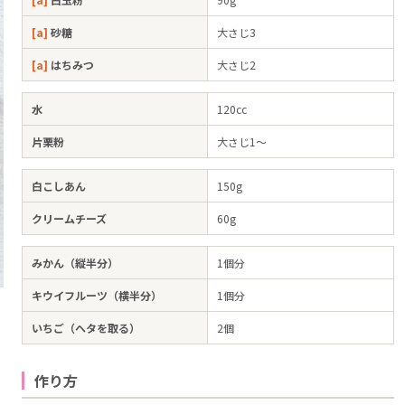
[a]
砂糖
大さじ3
[a]
はちみつ
大さじ2
水
120cc
片栗粉
大さじ1～
白こしあん
150g
クリームチーズ
60g
みかん（縦半分）
1個分
キウイフルーツ（横半分）
1個分
いちご（ヘタを取る）
2個
作り方