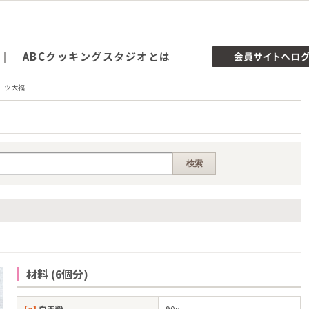
ABCクッキングスタジオとは
ーツ大福
材料 (6個分)
[a]
白玉粉
90g