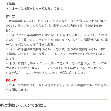
下準備
・フルーツは水気をしっかりと除いておく。
作り方
1. 耐熱容器にaを入れ、水を少しずつ加えながらダマが残らないように溶き
のばす。ラップをふんわりとかけ、電子レンジで加熱する（600W1分30
秒）。
2. 一部プクッと半透明のもち状になったら全体を混ぜる。ラップをふんわり
とかけ、再度電子レンジで加熱する（600W1分20秒〜）。透明感があり、均
一なもち状になったら全体を混ぜる。
3. バットに半量の片栗粉をふるい、2を移す。残りの片栗粉をふるい、触れ
る温度になったら、均一な厚みに広げ、フルーツの大きさに合わせて6等分
にする。
4. ボウルに白こしあん・クリームチーズを入れ、均一に混ぜる。フルーツの
大きさに合わせて6等分にし、ラップの上に薄く広げてフルーツを包む。
5. 3を広げ、中央に4をのせて丸く包む。容器に盛り付ける。
POINT
・フルーツの水気はしっかりふき取りましょう。あんの量はフルーツに合わ
せて調整します。
ずは体験レッスンでお試し