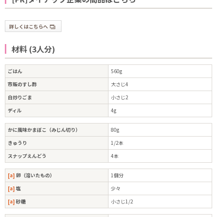
詳しくはこちらへ
材料 (3人分)
ごはん
560g
市販のすし酢
大さじ4
白炒りごま
小さじ2
ディル
4g
かに風味かまぼこ（みじん切り）
80g
きゅうり
1/2本
スナップえんどう
4本
[a]
卵（溶いたもの）
1個分
[a]
塩
少々
[a]
砂糖
小さじ1/2