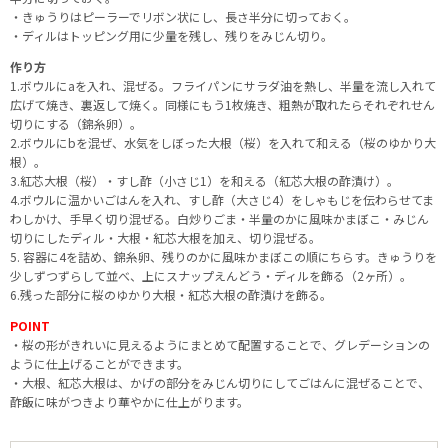
・きゅうりはピーラーでリボン状にし、長さ半分に切っておく。
・ディルはトッピング用に少量を残し、残りをみじん切り。
作り方
1.ボウルにaを入れ、混ぜる。フライパンにサラダ油を熱し、半量を流し入れて
広げて焼き、裏返して焼く。同様にもう1枚焼き、粗熱が取れたらそれぞれせん
切りにする（錦糸卵）。
2.ボウルにbを混ぜ、水気をしぼった大根（桜）を入れて和える（桜のゆかり大
根）。
3.紅芯大根（桜）・すし酢（小さじ1）を和える（紅芯大根の酢漬け）。
4.ボウルに温かいごはんを入れ、すし酢（大さじ4）をしゃもじを伝わらせてま
わしかけ、手早く切り混ぜる。白炒りごま・半量のかに風味かまぼこ・みじん
切りにしたディル・大根・紅芯大根を加え、切り混ぜる。
5. 容器に4を詰め、錦糸卵、残りのかに風味かまぼこの順にちらす。きゅうりを
少しずつずらして並べ、上にスナップえんどう・ディルを飾る（2ヶ所）。
6.残った部分に桜のゆかり大根・紅芯大根の酢漬けを飾る。
POINT
・桜の形がきれいに見えるようにまとめて配置することで、グレデーションの
ように仕上げることができます。
・大根、紅芯大根は、かげの部分をみじん切りにしてごはんに混ぜることで、
酢飯に味がつきより華やかに仕上がります。