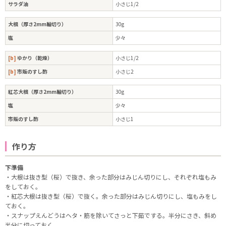
サラダ油
小さじ1/2
大根（厚さ2mm輪切り）
30g
塩
少々
[b]
ゆかり（乾燥）
小さじ1/2
[b]
市販のすし酢
小さじ2
紅芯大根（厚さ2mm輪切り）
30g
塩
少々
市販のすし酢
小さじ1
作り方
下準備
・大根は抜き型（桜）で抜き、余った部分はみじん切りにし、それぞれ塩もみ
をしておく。
・紅芯大根は抜き型（桜）で抜く。余った部分はみじん切りにし、塩もみをし
ておく。
・スナップえんどうはヘタ・筋を除いてさっと下茹でする。半分にさき、斜め
半分に切っておく。