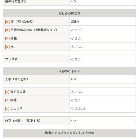
桜の花の塩漬け
4つ
だし香る卵焼き
[b]
卵（溶いたもの）
2個分
[b]
市販のめんつゆ（3倍濃縮タイプ）
小さじ2
[b]
砂糖
小さじ1
[b]
水
大さじ1
サラダ油
小さじ1
人参のごま和え
人参（せん切り）
60g
[c]
白すりごま
大さじ1
[c]
砂糖
小さじ1
[c]
しょうゆ
小さじ1/2
枝豆（冷凍）（解凍する）
4つ
鶏肉とアスパラのゆずこしょう炒め