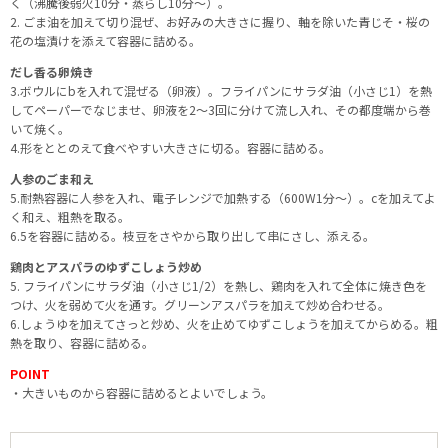
く（沸騰後弱火10分・蒸らし10分〜）。
2. ごま油を加えて切り混ぜ、お好みの大きさに握り、軸を除いた青じそ・桜の
花の塩漬けを添えて容器に詰める。
だし香る卵焼き
3.ボウルにbを入れて混ぜる（卵液）。フライパンにサラダ油（小さじ1）を熱
してペーパーでなじませ、卵液を2〜3回に分けて流し入れ、その都度端から巻
いて焼く。
4.形をととのえて食べやすい大きさに切る。容器に詰める。
人参のごま和え
5.耐熱容器に人参を入れ、電子レンジで加熱する（600W1分〜）。cを加えてよ
く和え、粗熱を取る。
6.5を容器に詰める。枝豆をさやから取り出して串にさし、添える。
鶏肉とアスパラのゆずこしょう炒め
5. フライパンにサラダ油（小さじ1/2）を熱し、鶏肉を入れて全体に焼き色を
つけ、火を弱めて火を通す。グリーンアスパラを加えて炒め合わせる。
6.しょうゆを加えてさっと炒め、火を止めてゆずこしょうを加えてからめる。粗
熱を取り、容器に詰める。
POINT
・大きいものから容器に詰めるとよいでしょう。