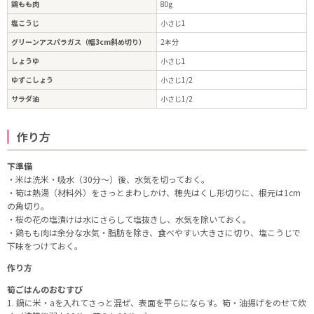
鶏もも肉
80g
塩こうじ
小さじ1
グリーンアスパラガス（幅3cm斜め切り）
2本分
しょうゆ
小さじ1
ゆずこしょう
小さじ1/2
サラダ油
小さじ1/2
作り方
下準備
・米は洗米・吸水（30分〜）後、水気を切っておく。
・筍は熱湯（材料外）をさっとまわしかけ、穂先はくし形切りに、根元は1cm
の角切り。
・桜の花の塩漬けは水にさらして塩抜きし、水気を除いておく。
・鶏もも肉は余分な水気・脂肪を除き、食べやすい大きさに切り、塩こうじで
下味をつけておく。
作り方
筍ごはんのおむすび
1. 鍋に米・aを入れてさっと混ぜ、表面を平らにならす。筍・油揚げをのせて炊