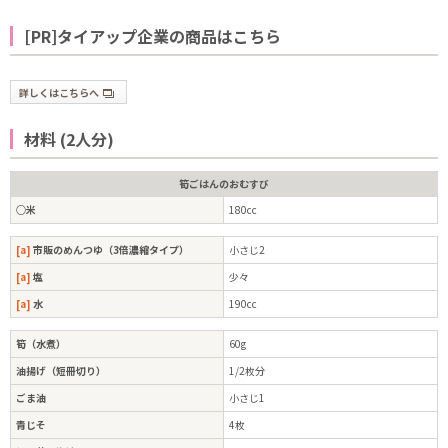
[PR]タイアップ企業の商品はこちら
詳しくはこちらへ
材料 (2人分)
筍ごはんのおむすび
○米
180cc
[a]
市販のめんつゆ（3倍濃縮タイプ）
小さじ2
[a]
塩
少々
[a]
水
190cc
筍（水煮）
60g
油揚げ（短冊切り）
1/2枚分
ごま油
小さじ1
青じそ
4枚