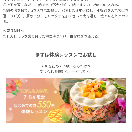
③上下を返しながら、茹でる（弱火5分）。網ですくい、椀の中に入れる。
④鍋の湯を捨て、aを入れて加熱し、沸騰したら中火にし、小松菜を入れて火を
通す（1分）。厚さ半分にしたホタテを加えさっと火を通し、塩で味をととのえ
る。
～盛り付け～
①しんじょうを盛り付けた椀に盛り付け、白髪ねぎを添える。
まずは体験レッスンでお試し
ABCを初めて体験する方だけが
受けられる特別なサービスです。