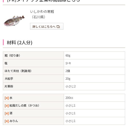
いしかわの寒鱈
（石川県）
詳しくはこちらへ
材料 (2人分)
鱈（切り身）
60g
塩
少々
ほたて貝柱（刺身用）
2個
大和芋
20g
片栗粉
小さじ2
[a]
水
200cc
[a]
和風だしの素（かつお）
小さじ1
[a]
酒
小さじ1
[a]
みりん
小さじ1