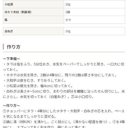
小松菜
20g
ほたて貝柱（刺身用）
2個
塩
少々
白ねぎ
10g
作り方
～下準備～
・タラは塩をふり、5分位おき、水気をペーパーでしっかりと除き、一口大に切
っておく。
・ホタテは水気を除き、2個は4等分に、残りの2個は厚さ半分にしておく。
・大和芋は皮をむき、すりおろしておく。
・小松菜は根元を除き、幅4cmに切っておく。
・白ねぎは長さ4～5cmに切り、まわりの部分を繊維に沿ったせん切りにし、水
にさらし、水気を切っておく（白髪ねぎ）。芯は小口切り。
～作り方～
①チョッパーにタラ・4等分にしたホタテ・大和芋・白ねぎの芯を入れ、ペース
ト状になるまでしっかりと混ぜる。
②鍋に湯（材料外）を沸かし、ごく弱火にし（沸かない程度を保つ）、①を4等
分にし、スプーンで丸く形を作り、鍋にそっと落とす。