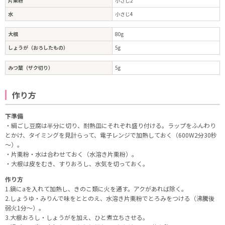
片栗粉
小さじ2
水
小さじ4
大根
80g
しょうが（おろしたもの）
5g
みつ葉（ザク切り）
5g
作り方
下準備
・絹ごし豆腐は半分に切り、耐熱皿にそれぞれ盛り付ける。ラップをふんわり
とかけ、タイミングを見計らって、電子レンジで加熱しておく（600W2分30秒
～）。
・片栗粉・水は合わせておく（水溶き片栗粉）。
・大根は皮をむき、すりおろし、水気を切っておく。
作り方
1.鍋にaを入れて加熱し、きのこ類に火を通す。アクがあれば除く。
2.しょうゆ・みりんで味をととのえ、水溶き片栗粉でとろみをつける（沸騰後
弱火1分～）。
3.大根おろし・しょうがを加え、ひと煮立ちさせる。