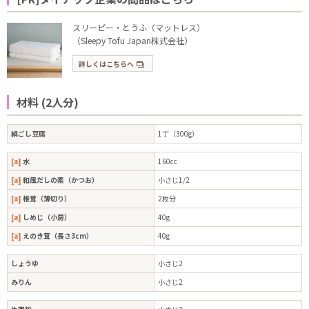
スリーピー・とうふ（マットレス）
（Sleepy Tofu Japan株式会社）
詳しくはこちらへ
材料 (2人分)
絹ごし豆腐
1丁（300g）
[a]
水
160cc
[a]
和風だしの素（かつお）
小さじ1/2
[a]
椎茸（薄切り）
2枚分
[a]
しめじ（小房）
40g
[a]
えのき茸（長さ3cm）
40g
しょうゆ
小さじ2
みりん
小さじ2