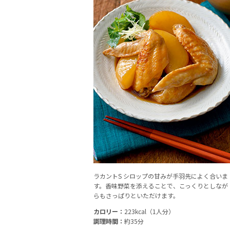
ラカントS シロップの甘みが手羽先によく合いま
す。香味野菜を添えることで、こっくりとしなが
らもさっぱりといただけます。
カロリー：
223kcal（1人分）
調理時間：
約35分