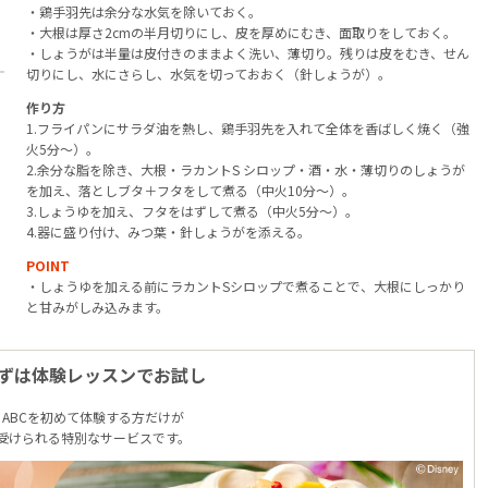
・鶏手羽先は余分な水気を除いておく。
・大根は厚さ2cmの半月切りにし、皮を厚めにむき、面取りをしておく。
・しょうがは半量は皮付きのままよく洗い、薄切り。残りは皮をむき、せん
切りにし、水にさらし、水気を切っておおく（針しょうが）。
作り方
1.フライパンにサラダ油を熱し、鶏手羽先を入れて全体を香ばしく焼く（強
火5分～）。
2.余分な脂を除き、大根・ラカントS シロップ・酒・水・薄切りのしょうが
を加え、落としブタ＋フタをして煮る（中火10分～）。
3.しょうゆを加え、フタをはずして煮る（中火5分～）。
4.器に盛り付け、みつ葉・針しょうがを添える。
POINT
・しょうゆを加える前にラカントSシロップで煮ることで、大根にしっかり
と甘みがしみ込みます。
ずは体験レッスンでお試し
ABCを初めて体験する方だけが
受けられる特別なサービスです。