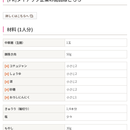
詳しくはこちらへ
材料 (1人分)
中華麺（生麺）
1玉
豚挽き肉
50g
[a]
コチュジャン
小さじ2
[a]
しょうゆ
小さじ2
[a]
酒
小さじ2
[a]
砂糖
小さじ2
[a]
おろしにんにく
小さじ1
きゅうり（輪切り）
1/4本分
塩
少々
もやし
30g