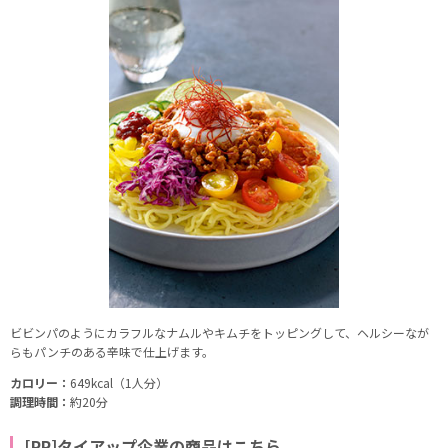
ビビンパのようにカラフルなナムルやキムチをトッピングして、ヘルシーなが
らもパンチのある辛味で仕上げます。
カロリー：
649kcal（1人分）
調理時間：
約20分
[PR]タイアップ企業の商品はこちら