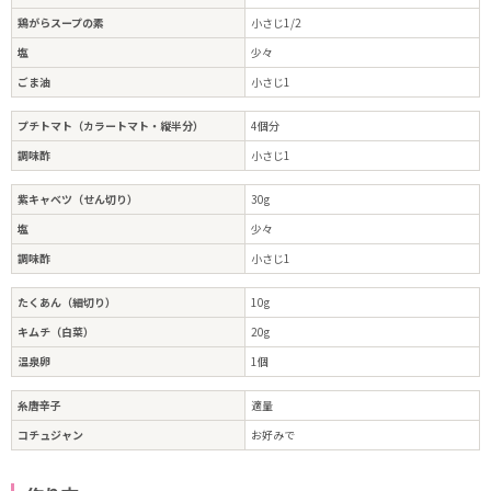
鶏がらスープの素
小さじ1/2
塩
少々
ごま油
小さじ1
プチトマト（カラートマト・縦半分）
4個分
調味酢
小さじ1
紫キャベツ（せん切り）
30g
塩
少々
調味酢
小さじ1
たくあん（細切り）
10g
キムチ（白菜）
20g
温泉卵
1個
糸唐辛子
適量
コチュジャン
お好みで