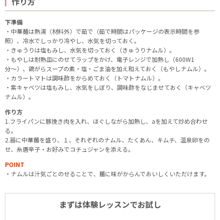
作り方
下準備
・中華麺は熱湯（材料外）で茹で（茹で時間はパッケージの表示時間を参
照）、冷水でしっかり冷やし、水気を切っておく。
・きゅうりは塩もみし、水気を切っておく（きゅうりナムル）。
・もやしは耐熱皿にのせてラップをかけ、電子レンジで加熱し（600W1
分〜）、鶏がらスープの素・塩・ごま油を加え和えておく（もやしナムル）。
・カラートマトは調味酢をからめておく（トマトナムル）。
・紫キャベツは塩もみし、水気をしぼり、調味酢をなじませておく（キャベツ
ナムル）。
作り方
1.フライパンに豚挽き肉を入れ、ほぐしながら加熱し、aを加えて炒め合わせ
る。
2.器に中華麺を盛り、１、それぞれのナムル、たくあん、キムチ、温泉卵をの
せ、糸唐辛子・お好みでコチュジャンを添える。
POINT
・ナムルは汁気ごとのせることで、麺に味がからんでおいしくいただけます。
まずは体験レッスンでお試し