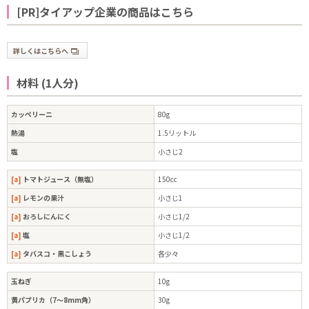
[PR]タイアップ企業の商品はこちら
詳しくはこちらへ
材料 (1人分)
カッペリーニ
80g
熱湯
1.5リットル
塩
小さじ2
[a]
トマトジュース（無塩）
150cc
[a]
レモンの果汁
小さじ1
[a]
おろしにんにく
小さじ1/2
[a]
塩
小さじ1/2
[a]
タバスコ・黒こしょう
各少々
玉ねぎ
10g
黄パプリカ（7〜8mm角）
30g