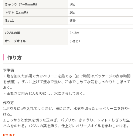
きゅうり（7〜8mm角）
30g
トマト（1cm角）
50g
生ハム
適量
バジルの葉
2～3枚
オリーブオイル
小さじ1
作り方
下準備
・塩を加えた熱湯でカッペリーニを茹でる（茹で時間はパッケージの表示時間
を参照）。ザルに上げて流水で洗い、冷水でしめて水気をしっかりとしぼって
おく。
・玉ねぎは粗みじん切りにし、水にさらしておく。
作り方
1.ボウルにaを入れてよく混ぜ、器に注ぎ、水気を切ったカッペリーニを盛り付
ける。
2.しっかりと水気を切った玉ねぎ、パプリカ、きゅうり、トマト・ちぎった生
ハムをのせる。バジルの葉を飾り、仕上げにオリーブオイルをまわしかける。
POINT