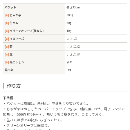
バゲット
長さ30cm
[a]
じゃが芋
300g
[a]
生ハム
30g
[a]
グリーンオリーブ(種なし)
40g
[a]
マヨネーズ
大さじ3
[a]
酢
小さじ1/2
[a]
塩
小さじ1/8
[a]
黒こしょう
少々
茹で卵
1個
作り方
下準備
・バゲットは周囲1cmを残し、中身をくり抜いておく。
・じゃが芋はぬらしたペーパー・ラップで包み、耐熱皿にのせ、電子レンジで
加熱し（500W 約6分～）、熱いうちに皮をむき、つぶしておく。
・生ハムは手で4等分にちぎっておく。
・グリーンオリーブは輪切り。