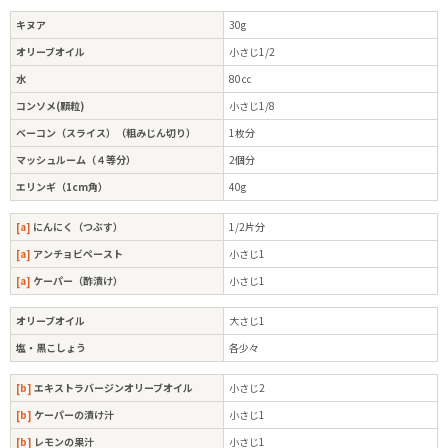
キヌア
30g
オリーブオイル
小さじ1/2
水
80㏄
コンソメ(顆粒)
小さじ1/8
ベーコン（スライス）（粗みじん切り）
1枚分
マッシュルーム（４等分）
2個分
エリンギ（1cm角）
40g
[a]
にんにく（つぶす）
1/2片分
[a]
アンチョビペースト
小さじ1
[a]
ケーパー（酢漬け）
小さじ1
オリーブオイル
大さじ1
塩・黒こしょう
各少々
[b]
エキストラバージンオリーブオイル
小さじ2
[b]
ケーパーの漬け汁
小さじ1
[b]
レモンの果汁
小さじ1