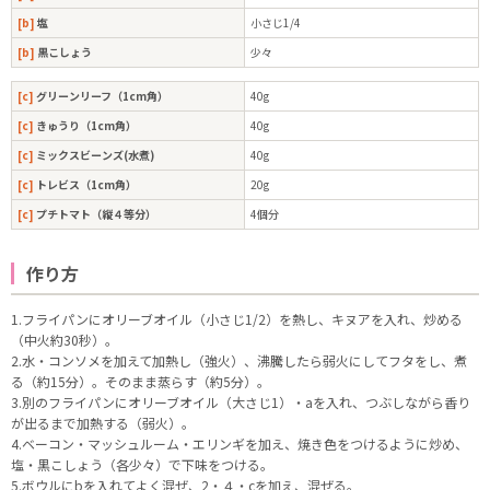
[b]
塩
小さじ1/4
[b]
黒こしょう
少々
[c]
グリーンリーフ（1cm角）
40g
[c]
きゅうり（1cm角）
40g
[c]
ミックスビーンズ(水煮)
40g
[c]
トレビス（1cm角）
20g
[c]
プチトマト（縦４等分）
4個分
作り方
1.フライパンにオリーブオイル（小さじ1/2）を熱し、キヌアを入れ、炒める
（中火約30秒）。
2.水・コンソメを加えて加熱し（強火）、沸騰したら弱火にしてフタをし、煮
る（約15分）。そのまま蒸らす（約5分）。
3.別のフライパンにオリーブオイル（大さじ1）・aを入れ、つぶしながら香り
が出るまで加熱する（弱火）。
4.ベーコン・マッシュルーム・エリンギを加え、焼き色をつけるように炒め、
塩・黒こしょう（各少々）で下味をつける。
5.ボウルにbを入れてよく混ぜ、2・４・cを加え、混ぜる。