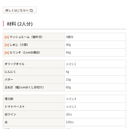
詳しくはこちらへ
材料 (2人分)
[a]
マッシュルーム（縦半分）
6個分
[a]
しめじ（小房）
60g
[a]
エリンギ（1cmの棒状）
40g
オリーブオイル
小さじ1
にんにく
4g
バター
10g
玉ねぎ（幅1cmのくし形切り）
80g
薄力粉
小さじ4
トマトペースト
小さじ1
白ワイン
20cc
水
100cc