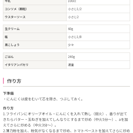
牛乳
100cc
コンソメ（顆粒）
小さじ1/2
ウスターソース
小さじ2
生クリーム
60g
塩
小さじ1/8
黒こしょう
少々
ごはん
240g
イタリアンパセリ
適量
作り方
下準備
・にんにくは皮をむいて芯を除き、つぶしておく。
作り方
1.フライパンにオリーブオイル・にんにくを入れて熱し（弱火）、香りが出て
きたらバター・玉ねぎを加えてしんなりとするまで炒め（中火5分～）、aを加
えてさらに炒める（中火3分～）。
2.薄力粉を加え、粉気がなくなるまで炒め、トマトペーストを加えてさらに炒め