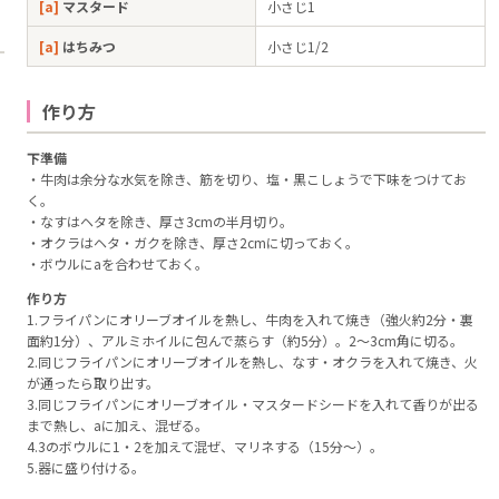
[a]
マスタード
小さじ1
[a]
はちみつ
小さじ1/2
作り方
下準備
・牛肉は余分な水気を除き、筋を切り、塩・黒こしょうで下味をつけてお
く。
・なすはヘタを除き、厚さ3cmの半月切り。
・オクラはヘタ・ガクを除き、厚さ2cmに切っておく。
・ボウルにaを合わせておく。
作り方
1.フライパンにオリーブオイルを熱し、牛肉を入れて焼き（強火約2分・裏
面約1分）、アルミホイルに包んで蒸らす（約5分）。2～3cm角に切る。
2.同じフライパンにオリーブオイルを熱し、なす・オクラを入れて焼き、火
が通ったら取り出す。
3.同じフライパンにオリーブオイル・マスタードシードを入れて香りが出る
まで熱し、aに加え、混ぜる。
4.3のボウルに1・2を加えて混ぜ、マリネする（15分～）。
5.器に盛り付ける。