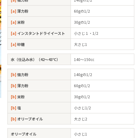
[a]
薄力粉
60gの1/2
[a]
米粉
30gの1/2
[a]
インスタントドライイースト
小さじ１・1/2
[a]
砂糖
大さじ1
水（仕込み水）（42～43℃）
140～150㏄
[b]
強力粉
140gの1/2
[b]
薄力粉
60gの1/2
[b]
米粉
30gの1/2
[b]
塩
小さじ1/2
[b]
オリーブオイル
大さじ2
オリーブオイル
小さじ1