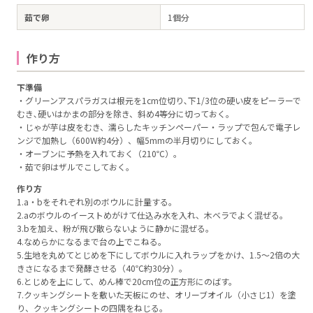
茹で卵
1個分
作り方
下準備
・グリーンアスパラガスは根元を1cm位切り､下1/3位の硬い皮をピーラーで
むき､硬いはかまの部分を除き、斜め4等分に切っておく。
・じゃが芋は皮をむき、濡らしたキッチンペーパー・ラップで包んで電子レ
ンジで加熱し（600W約4分）、幅5mmの半月切りにしておく。
・オーブンに予熱を入れておく（210℃）。
・茹で卵はザルでこしておく。
作り方
1.a・bをそれぞれ別のボウルに計量する。
2.aのボウルのイーストめがけて仕込み水を入れ、木ベラでよく混ぜる。
3.bを加え、粉が飛び散らないように静かに混ぜる。
4.なめらかになるまで台の上でこねる。
5.生地を丸めてとじめを下にしてボウルに入れラップをかけ、1.5～2倍の大
きさになるまで発酵させる（40℃約30分）。
6.とじめを上にして、めん棒で20cm位の正方形にのばす。
7.クッキングシートを敷いた天板にのせ、オリーブオイル（小さじ1）を塗
り、クッキングシートの四隅をねじる。