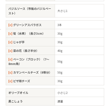
バジルソース（市販のバジルペー
大さじ1
スト）
[c]
グリーンアスパラガス
3本
[c]
筍（水煮）（長さ3cm）
30g
[c]
じゃが芋
30g
[c]
菜の花（長さ半分）
40g
[c]
ベーコン（ブロック）（7～
50g
8mm角）
[c]
カマンベールチーズ（6等分）
50g
[c]
ピザ用チーズ
30g
オリーブオイル
小さじ2
黒こしょう
適量