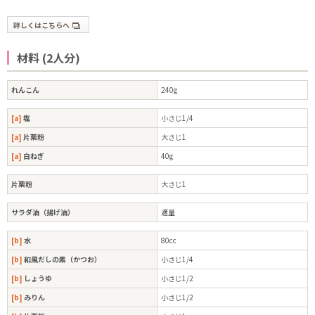
詳しくはこちらへ
材料 (2人分)
れんこん
240g
[a]
塩
小さじ1/4
[a]
片栗粉
大さじ1
[a]
白ねぎ
40g
片栗粉
大さじ1
サラダ油（揚げ油）
適量
[b]
水
80cc
[b]
和風だしの素（かつお）
小さじ1/4
[b]
しょうゆ
小さじ1/2
[b]
みりん
小さじ1/2