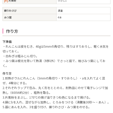
[b]
片栗粉
小さじ1
練りわさび
適量
みつ葉
4本
作り方
下準備
・れんこんは皮をむき、40gは5mmの角切り、残りはすりおろし、軽く水気を
切っておく。
・白ねぎは粗みじん切り。
・みつ葉は根元を除いて熱湯（材料外）でさっと茹で、結びみつ葉にしてお
く。
作り方
1.耐熱ボウルにれんこん（5mmの角切り・すりおろし）・aを入れてよく混
ぜ、4等分にする。
2.それぞれラップで包み、丸く形をととのえ、耐熱皿にのせて電子レンジで加
熱し（600Ｗ約2分）、粗熱を取る。
3.片栗粉をまぶし、170℃の揚げ油できつね色になるまで揚げる。
4.鍋にbを入れ、混ぜながら加熱し、とろみをつける（沸騰後30秒～・あん）。
5.器にあんを入れ、3を盛り付け、練りわさび・みつ葉をのせる。