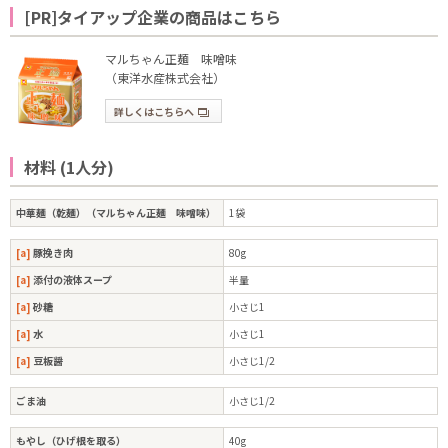
[PR]タイアップ企業の商品はこちら
マルちゃん正麺 味噌味
（東洋水産株式会社）
詳しくはこちらへ
材料 (1人分)
中華麺（乾麺）（マルちゃん正麺 味噌味）
1袋
[a]
豚挽き肉
80g
[a]
添付の液体スープ
半量
[a]
砂糖
小さじ1
[a]
水
小さじ1
[a]
豆板醤
小さじ1/2
ごま油
小さじ1/2
もやし（ひげ根を取る）
40g