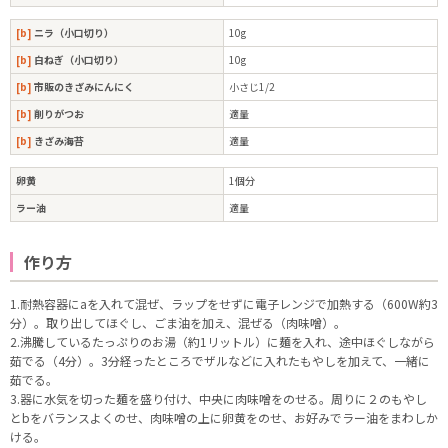
[b]
ニラ（小口切り）
10g
[b]
白ねぎ（小口切り）
10g
[b]
市販のきざみにんにく
小さじ1/2
[b]
削りがつお
適量
[b]
きざみ海苔
適量
卵黄
1個分
ラー油
適量
作り方
1.耐熱容器にaを入れて混ぜ、ラップをせずに電子レンジで加熱する（600W約3
分）。取り出してほぐし、ごま油を加え、混ぜる（肉味噌）。
2.沸騰しているたっぷりのお湯（約1リットル）に麺を入れ、途中ほぐしながら
茹でる（4分）。3分経ったところでザルなどに入れたもやしを加えて、一緒に
茹でる。
3.器に水気を切った麺を盛り付け、中央に肉味噌をのせる。周りに２のもやし
とbをバランスよくのせ、肉味噌の上に卵黄をのせ、お好みでラー油をまわしか
ける。