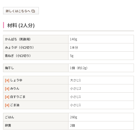
詳しくはこちらへ
材料 (2人分)
かんぱち（刺身用）
140g
みょうが（小口切り）
1本分
青ねぎ（小口切り）
5g
梅干し
1個（約12g）
[a]
しょうゆ
大さじ1
[a]
みりん
小さじ2
[a]
白すりごま
小さじ1
[a]
ごま油
小さじ1
ごはん
260g
卵黄
2個