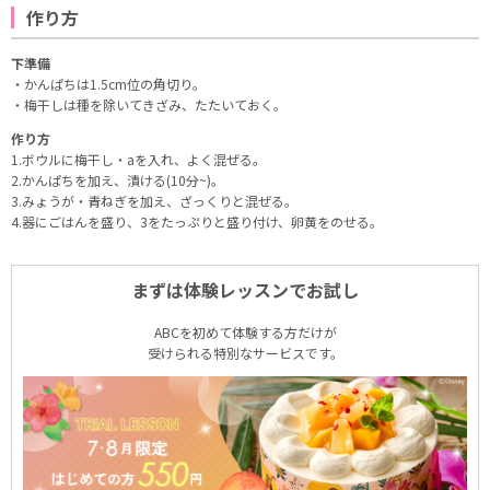
作り方
下準備
・かんぱちは1.5cm位の角切り。
・梅干しは種を除いてきざみ、たたいておく。
作り方
1.ボウルに梅干し・aを入れ、よく混ぜる。
2.かんぱちを加え、漬ける(10分~)。
3.みょうが・青ねぎを加え、ざっくりと混ぜる。
4.器にごはんを盛り、3をたっぷりと盛り付け、卵黄をのせる。
まずは体験レッスンでお試し
ABCを初めて体験する方だけが
受けられる特別なサービスです。