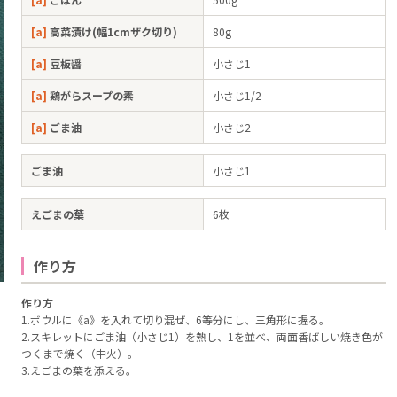
[a]
高菜漬け(幅1cmザク切り)
80g
[a]
豆板醤
小さじ1
[a]
鶏がらスープの素
小さじ1/2
[a]
ごま油
小さじ2
ごま油
小さじ1
えごまの葉
6枚
作り方
作り方
1.ボウルに《a》を入れて切り混ぜ、6等分にし、三角形に握る。
2.スキレットにごま油（小さじ1）を熱し、1を並べ、両面香ばしい焼き色が
つくまで焼く（中火）。
3.えごまの葉を添える。