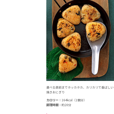
食べる直前までホッカホカ、カリカリで香ばしい
焼きおにぎり
カロリー：
164kcal（1個分）
調理時間：
約20分