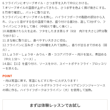
6.フライパンにオリーブオイル・さつま芋を入れて中火にかける。
7.オリーブオイルの温度が上がってきたら、さつま芋を色よく揚げ焼きにする。
8.竹串で確認し、バットに取り出す。
9.フライパンにオリーブオイルを熱し、ハイライフポークの脂肪の部分から入
れ、ジュッと音がする位の温度で焼き、盛り付ける面3分、返して3分ずつ、フ
ライパンにフタをして焼く（中弱火で優しく焼く）。
10.両面焼けたら火を止め、フタをしたまま蒸らす（6分 肉汁を大さじ2杯分取
り分ける）。
11.まな板に取り出し、食べやすい大きさに切る。
12.フライパンに玉ねぎ・きび砂糖を入れて加熱し、香りが出るまで炒める（弱
火）。
13.しょうが・しょうゆ・みりん・酒・ココアパウダー・肉汁を加え、煮詰める
（中火１分～ ソース）。
14.皿に【11】を盛り付け、ソースをかけ、スイートポテトフライ・ブロッコリ
ーを添える。
POINT
・肉は常温に戻す。常温にもどすと均一に火が入ります！
・フライパン（小）はスイートポテトフライ→シャリアピンジンジャーソース
の順に作る。ハイライフポークはフライパン（大）を使用して加熱。
まずは体験レッスンでお試し