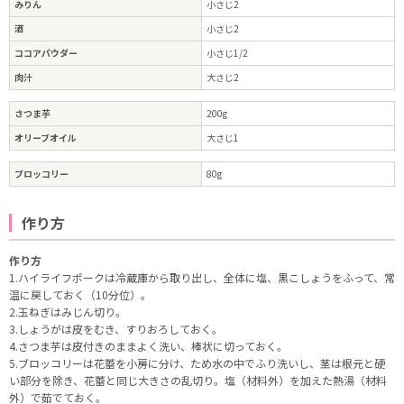
みりん
小さじ2
酒
小さじ2
ココアパウダー
小さじ1/2
肉汁
大さじ2
さつま芋
200g
オリーブオイル
大さじ1
ブロッコリー
80g
作り方
作り方
1.ハイライフポークは冷蔵庫から取り出し、全体に塩、黒こしょうをふって、常
温に戻しておく（10分位）。
2.玉ねぎはみじん切り。
3.しょうがは皮をむき、すりおろしておく。
4.さつま芋は皮付きのままよく洗い、棒状に切っておく。
5.ブロッコリーは花蕾を小房に分け、ため水の中でふり洗いし、茎は根元と硬
い部分を除き、花蕾と同じ大きさの乱切り。塩（材料外）を加えた熱湯（材料
外）で茹でておく。