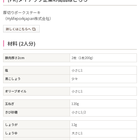
厚切りポークステーキ
（Hylifeporkjapan株式会社）
詳しくはこちらへ
材料 (2人分)
豚肉厚さ2cm
2枚（1枚200g）
塩
小さじ1
黒こしょう
少々
オリーブオイル
小さじ1
玉ねぎ
120g
きび砂糖
小さじ1/2
しょうが
12g
しょうゆ
大さじ1