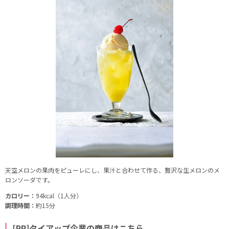
天空メロンの果肉をピューレにし、果汁と合わせて作る、贅沢な生メロンのメ
ロンソーダです。
カロリー：
94kcal（1人分）
調理時間：
約15分
[PR]タイアップ企業の商品はこちら