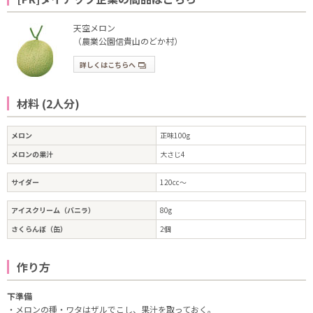
天空メロン
（農業公園信貴山のどか村）
詳しくはこちらへ
材料 (2人分)
メロン
正味100g
メロンの果汁
大さじ4
サイダー
120cc～
アイスクリーム（バニラ）
80g
さくらんぼ（缶）
2個
作り方
下準備
・メロンの種・ワタはザルでこし、果汁を取っておく。