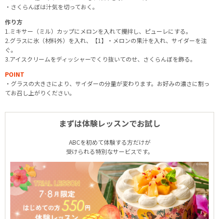
・さくらんぼは汁気を切っておく。
作り方
1.ミキサー（ミル）カップにメロンを入れて攪拌し、ピューレにする。
2.グラスに氷（材料外）を入れ、【1】・メロンの果汁を入れ、サイダーを注
ぐ。
3.アイスクリームをディッシャーでくり抜いてのせ、さくらんぼを飾る。
POINT
・グラスの大きさにより、サイダーの分量が変わります。お好みの濃さに割っ
てお召し上がりください。
まずは体験レッスンでお試し
ABCを初めて体験する方だけが
受けられる特別なサービスです。