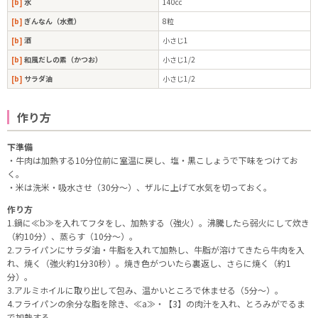
[b]
水
140cc
[b]
ぎんなん（水煮）
8粒
[b]
酒
小さじ1
[b]
和風だしの素（かつお）
小さじ1/2
[b]
サラダ油
小さじ1/2
作り方
下準備
・牛肉は加熱する10分位前に室温に戻し、塩・黒こしょうで下味をつけてお
く。
・米は洗米・吸水させ（30分～）、ザルに上げて水気を切っておく。
作り方
1.鍋に≪b≫を入れてフタをし、加熱する（強火）。沸騰したら弱火にして炊き
（約10分）、蒸らす（10分～）。
2.フライパンにサラダ油・牛脂を入れて加熱し、牛脂が溶けてきたら牛肉を入
れ、焼く（強火約1分30秒）。焼き色がついたら裏返し、さらに焼く（約1
分）。
3.アルミホイルに取り出して包み、温かいところで休ませる（5分～）。
4.フライパンの余分な脂を除き、≪a≫・【3】の肉汁を入れ、とろみがでるま
で加熱する。