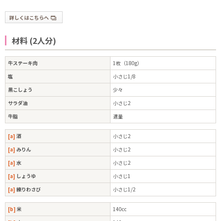
詳しくはこちらへ
材料 (2人分)
牛ステーキ肉
1枚（180g）
塩
小さじ1/8
黒こしょう
少々
サラダ油
小さじ2
牛脂
適量
[a]
酒
小さじ2
[a]
みりん
小さじ2
[a]
水
小さじ2
[a]
しょうゆ
小さじ1
[a]
練りわさび
小さじ1/2
[b]
米
140cc