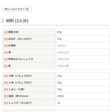
詳しくはこちらへ
材料 (2人分)
[a]
鶏挽き肉
80g
[a]
白ねぎ（みじん切り）
20g
[a]
片栗粉
小さじ1
[a]
酒
小さじ1/2
[a]
市販のおろししょうが
小さじ1/2
[a]
塩
小さじ1/8
[b]
大根（いちょう切り）
40g
[b]
人参（いちょう切り）
20g
[b]
しめじ（小房）
50g
[b]
椎茸（厚さ5mm）
1枚分
[b]
しょうが（せん切り）
5g