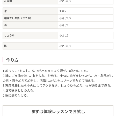
ごま油
小さじ1/2
水
300cc
和風だしの素（かつお）
小さじ1/2
酒
小さじ1
しょうゆ
小さじ1
塩
小さじ1/8
作り方
1.ボウルにaを入れ、粘りが出るまでよく混ぜ、8等分にする。
2.鍋にごま油を熱し、bを入れ、炒める。全体に油がまわったら、水・和風だし
の素・酒を加えて加熱し、沸騰したら1をスプーンで丸めて加える。
3.再度沸騰したら中火にしてアクを除き、しょうゆを加え、火が通るまで煮る。
4.塩で味をととのえる。
5.器に盛り付ける。
まずは体験レッスンでお試し