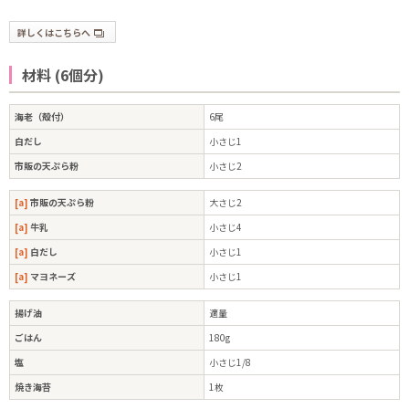
詳しくはこちらへ
材料 (6個分)
海老（殻付）
6尾
白だし
小さじ1
市販の天ぷら粉
小さじ2
[a]
市販の天ぷら粉
大さじ2
[a]
牛乳
小さじ4
[a]
白だし
小さじ1
[a]
マヨネーズ
小さじ1
揚げ油
適量
ごはん
180g
塩
小さじ1/8
焼き海苔
1枚