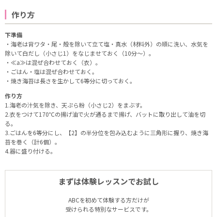
作り方
下準備
・海老は背ワタ・尾・殻を除いて立て塩・真水（材料外）の順に洗い、水気を
除いて白だし（小さじ1）をなじませておく（10分～）。
・≪a≫は混ぜ合わせておく（衣）。
・ごはん・塩は混ぜ合わせておく。
・焼き海苔は長さを生かして6等分に切っておく。
作り方
1.海老の汁気を除き、天ぷら粉（小さじ2）をまぶす。
2.衣をつけて170℃の揚げ油で火が通るまで揚げ、バットに取り出して油を切
る。
3.ごはんを6等分にし、【2】の半分位を包み込むように三角形に握り、焼き海
苔を巻く（計6個）。
4.器に盛り付ける。
まずは体験レッスンでお試し
ABCを初めて体験する方だけが
受けられる特別なサービスです。