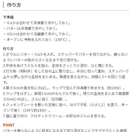
作り方
下準備
・≪a≫は合わせて冷凍庫で冷やしておく。
・バターは冷凍庫で冷やしておく。
・≪b≫は合わせて冷蔵庫で冷やしておく。
・オーブンに予熱を入れておく（190℃）。
作り方
1.ボウルにバター・≪a≫を入れ、スケッパーでバターを切りながら、練らない
ようにバターの粒が小さくなるまで切り混ぜる。
2.中央をあけて≪ｂ≫を加え、全体をざっくりと混ぜ、ひと塊にする。
3.打ち粉（材料外）をした台の上に取り出し、半分に切って重ね、スケッパーで
上から押しながら生地をまとめる。角度を変えながら、同様に5～６回くり返
す。
4.厚さ3cmの長方形にのばし、ラップで包んで冷凍庫で休ませる（約10分）。
5.ラップをはずし、直径5.5cmのセルクルで抜く。残りの生地をまとめて再度厚
さ3cmにのばし、さらに抜く（計8個）。
6.クッキングシートを敷いた天板に並べ、はけで牛乳（小さじ1）を塗り、オー
ブンで焼く（190℃約18分）。
7.器に盛り付け、クロテッドクリーム・お好みのジャムを添える。
POINT
バターを練らないように粒状になるまで切り混ぜることでサクサクとした食感