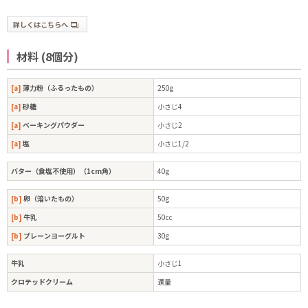
詳しくはこちらへ
材料 (8個分)
[a]
薄力粉（ふるったもの）
250g
[a]
砂糖
小さじ4
[a]
ベーキングパウダー
小さじ2
[a]
塩
小さじ1/2
バター（食塩不使用）（1cm角）
40g
[b]
卵（溶いたもの）
50g
[b]
牛乳
50cc
[b]
プレーンヨーグルト
30g
牛乳
小さじ1
クロテッドクリーム
適量