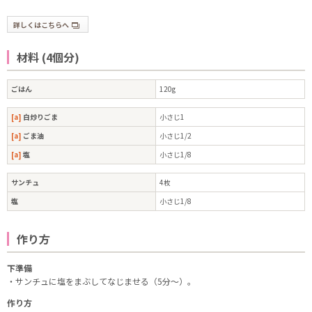
詳しくはこちらへ
材料 (4個分)
ごはん
120g
[a]
白炒りごま
小さじ1
[a]
ごま油
小さじ1/2
[a]
塩
小さじ1/8
サンチュ
4枚
塩
小さじ1/8
作り方
下準備
・サンチュに塩をまぶしてなじませる（5分～）。
作り方