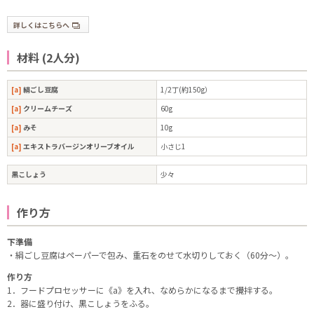
詳しくはこちらへ
材料 (2人分)
[a]
絹ごし豆腐
1/2丁(約150g）
[a]
クリームチーズ
60g
[a]
みそ
10g
[a]
エキストラバージンオリーブオイル
小さじ1
黒こしょう
少々
作り方
下準備
・絹ごし豆腐はペーパーで包み、重石をのせて水切りしておく（60分～）。
作り方
1．フードプロセッサーに《a》を入れ、なめらかになるまで攪拌する。
2．器に盛り付け、黒こしょうをふる。