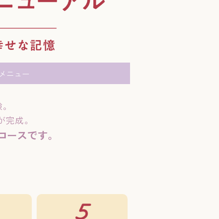
メニュー
験。
が完成。
キコースです。