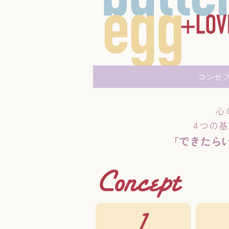
コンセ
心
4つの
「できたら