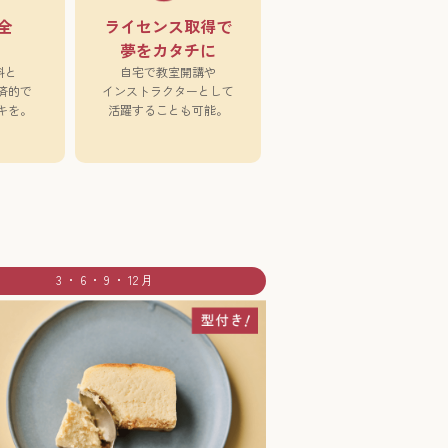
全
ライセンス取得で
夢をカタチに
料と
自宅で教室開講や
済的で
インストラクターとして
キを。
活躍することも可能。
3 ・ 6 ・ 9 ・ 12 月