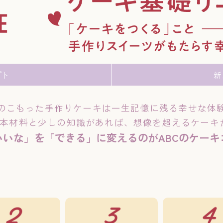
プト
新
のこもった手作りケーキは
一生記憶に残る幸せな体
基本材料と少しの知識が
あれば、想像を超えるケーキ
いいな」を「できる」に
変えるのがABCのケー