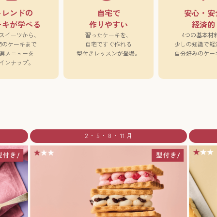
トレンドの
自宅で
安心・安
ーキが学べる
作りやすい
経済的
スイーツから、
習ったケーキを、
4つの基本材
節のケーキまで
自宅ですぐ作れる
少しの知識で経
選メニューを
型付きレッスンが登場。
自分好みのケー
インナップ。
2 ・ 5 ・ 8 ・ 11 月