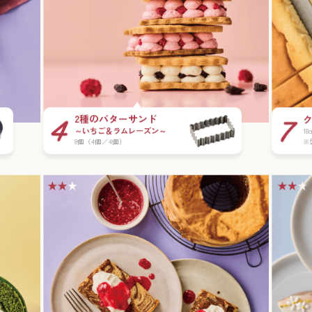
2種のバターサンド
～いちご＆ラムレーズン～
1
※
8個（4個／4個）