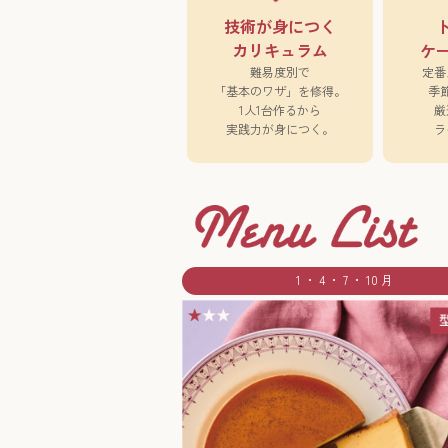
技術が身につく
カリキュラム
ケ
難易度別で
定番
「基本のワザ」を修得。
季
1人1台作るから
厳
実践力が身につく。
ラ
1 ・ 4 ・ 7 ・ 10 月