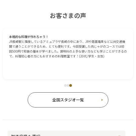
お客さまの声
美味しくてお得なレッスンでした
本格的な料理が作れちゃう！
前々から料理教室に参加してみたいと思っていたので、アミュプラザ長崎の4階にある
JR長崎駅と隣接しているアミュプラザ長崎の中にあり、JRや路面電車など公共交通機
ABCの体験レッスンを受けに行ってみました。長崎駅の前にあるのでわかりやすい
関で通うことができるため、とても便利です。今回受講した肉じゃがのコースでは初
し、教室の中はカラフルでポップでおしゃれな感じがしました。私は冷たいマルゲリ
回500円で和食の基本が学べました。調味料の上手な使い方なども学ぶことができるの
ータパスタ＆プチフォカッチャのレッスンに参加したのですが、冷静パスタに加えて
で、料理初心者の方にもおすすめの料理教室です！(20代/学生・女性)
フォカッチャの作り方まで学べたのはお得でした。最後には美味しく頂けてこれで500
円というのはお得です。次回は別のレッスンに参加してみたいと思いました。（30代
／アルバイト・女性）
全国スタジオ一覧