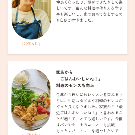
仲良くなったり、話ができたりして楽
しいです。色んな料理や作り方を学ぶ
事も楽しいし、家でおもてなしするの
も自信が付きました。
{ 20代 女性 }
家族から
「ごはんおいしいね！」
料理のセンスも向上
今年から通い始めレッスンを重ねるう
ちに、生活スタイルや料理のセンスが
ぐっと良くなりました。
家族から「最
近ごはんおいしいね！」と言われるこ
とが増えて、とても嬉しいです。
今後
はパンやケーキのコースにも挑戦し、
もっとレパートリーを増やしたいで
{ 30代 女性 }