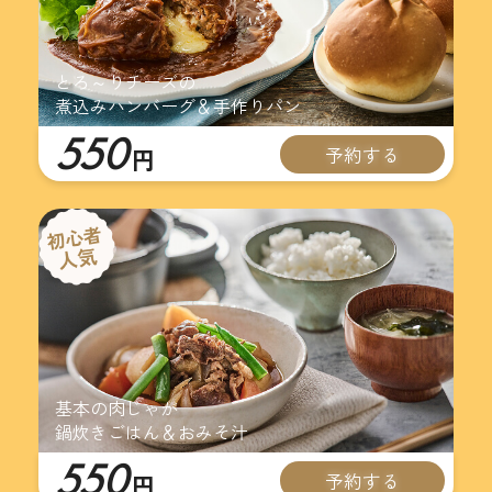
とろ～りチーズの
煮込みハンバーグ＆手作りパン
550
予約する
円
基本の肉じゃが
鍋炊きごはん＆おみそ汁
550
予約する
円