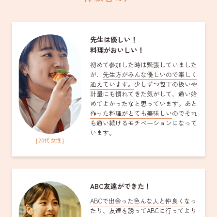
先生は優しい！
料理がおいしい！
初めて参加した時は緊張していました
が、
先生方がみんな優しいので楽しく
通えています。
少しずつ包丁の扱いや
計量にも慣れてきた気がして、通い始
めてよかったなと思っています。あと
作った料理がとても美味しい
のでそれ
も通い続けるモチベーションになって
います。
{ 20代 女性 }
ABC友達ができた！
ABCで出会った色んな人と仲良く
なっ
たり、友達を誘ってABCに行ってより