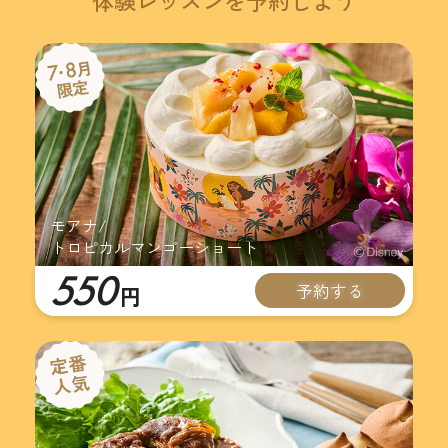
体験レッスンを予約しよう
モアナ/
トロピカルマンゴーショート
550
予約する
円