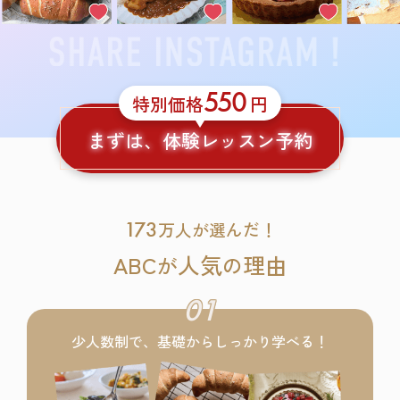
550
特別価格
円
まずは、体験レッスン予約
173
万人が選んだ！
ABC
人気
理由
が
の
01
少人数制で、基礎からしっかり学べる！