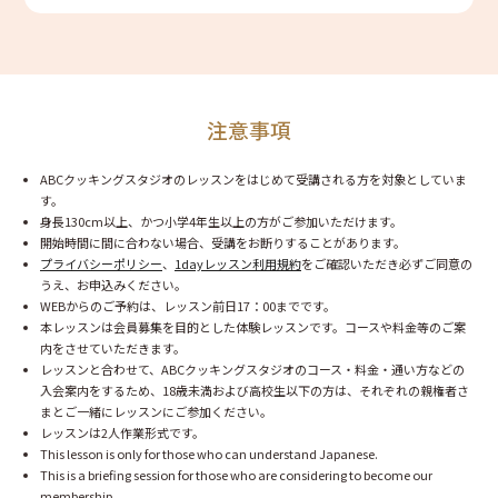
注意事項
ABCクッキングスタジオのレッスンをはじめて受講される方を対象としていま
す。
身長130cm以上、かつ小学4年生以上の方がご参加いただけます。
開始時間に間に合わない場合、受講をお断りすることがあります。
プライバシーポリシー
、
1dayレッスン利用規約
をご確認いただき必ずご同意の
うえ、お申込みください。
WEBからのご予約は、レッスン前日17：00までです。
本レッスンは会員募集を目的とした体験レッスンです。コースや料金等のご案
内をさせていただきます。
レッスンと合わせて、ABCクッキングスタジオのコース・料金・通い方などの
入会案内をするため、18歳未満および高校生以下の方は、それぞれの親権者さ
まとご一緒にレッスンにご参加ください。
レッスンは2人作業形式です。
This lesson is only for those who can understand Japanese.
This is a briefing session for those who are considering to become our
membership.