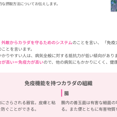
的な摂取方法についてお伝えします。
、
外敵からカラダを守るためのシステム
のことを言い、 「免
のことを言います。
かかりやすい人は、病気全般に対する抵抗力が低い傾向があり
力が高い＝免疫力が高い
ので、他の病気にもかかりにくく、健
免疫機能を持つカラダの組織
腸
的にさらされる器官。皮膚と粘
腸内の善玉菌は有害な細菌の
を防ぐことができる。
る。また便とともに有害物質