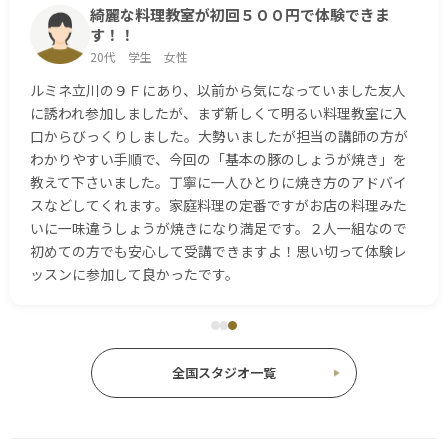
綺麗な料理教室が初回５００円で体験できま
また参加したくなる料理教室
す！！
20代 ショップ店員 女性
20代 学生 女性
ルミネ立川で開かれた料理教室に参加してきましたが、初め
ルミネ立川の９Ｆにあり、以前から気になっていました友人
てでも安心ですからおすすめです。1day500円ですから、お
に誘われ参加しましたが、まず新しくて明るい料理教室に入
得感満載ですし、お料理だけではなく、お菓子やパンのコー
口からびっくりしました。大勢いましたが担当の講師の方が
スもありましたから、迷ってしまいました。私はレモンブラ
わかりやすい手順で、今回の「基本の豚のしょうが焼き」を
ンを選びました！上手にできましたから大満足しました！他
教えて下さいました。丁寧に一人ひとりに焼き方のアドバイ
のメニューも気になるので、また行きたいと感じました！
スなどしてくれます。家庭料理の定番ですがお店の料理みた
いに一味違うしょうが焼きになり満足です。２人一組なので
初めての方でも安心して受講できますよ！思い切って体験レ
ッスンに参加して良かったです。
全国スタジオ一覧