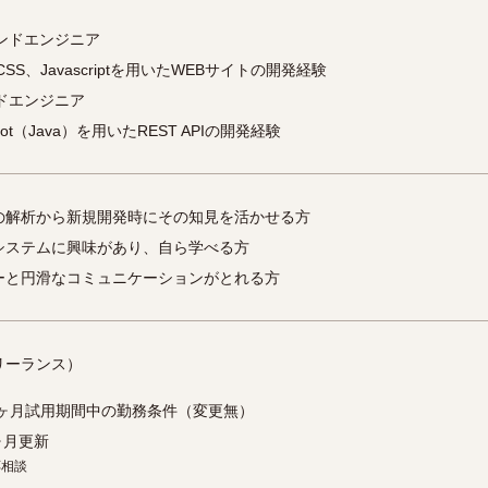
ンドエンジニア
CSS、Javascriptを用いたWEBサイトの開発経験
ドエンジニア
Boot（Java）を用いたREST APIの開発経験
の解析から新規開発時にその知見を活かせる方
システムに興味があり、自ら学べる方
ーと円滑なコミュニケーションがとれる方
リーランス）
ヶ月試用期間中の勤務条件（変更無）
ヶ月更新
応相談