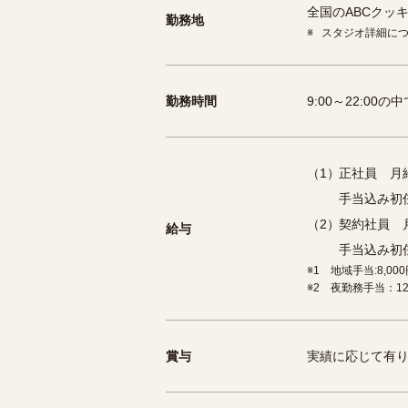
全国のABCクッ
勤務地
※
スタジオ詳細に
勤務時間
9:00～22:00
（1）
正社員 月給
手当込み初任給
（2）
契約社員 月
給与
手当込み初任給
※1
地域手当:8,000
※2
夜勤務手当：1
賞与
実績に応じて有り