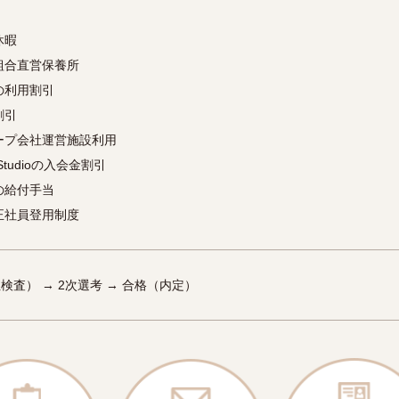
休暇
組合直営保養所
の利用割引
割引
ープ会社運営施設利用
g Studioの入会金割引
の給付手当
正社員登用制度
査） → 2次選考 → 合格（内定）