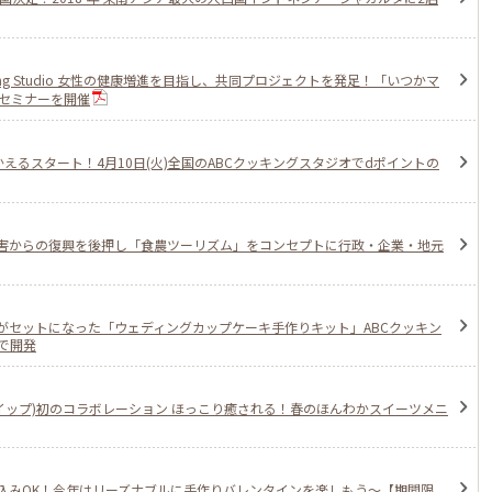
ing Studio 女性の健康増進を目指し、共同プロジェクトを発足！「いつかマ
セミナーを開催
えるスタート！4月10日(火)全国のABCクッキングスタジオでdポイントの
害からの復興を後押し「食農ツーリズム」をコンセプトに行政・企業・地元
がセットになった「ウェディングカップケーキ手作りキット」ABCクッキン
で開発
ホイップ)初のコラボレーション ほっこり癒される！春のほんわかスイーツメニ
込みOK！今年はリーズナブルに手作りバレンタインを楽しもう～【期間限