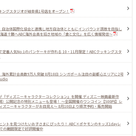
キングスタジオが岐阜県1号店をオープン！
オ、自治体国際化協会と連携し地方自治体とともにインバウンド誘致を目指し
北海道十勝へABC海外会員を招き地域の「食と文化」を広く情報発信〜
番人気No.1のパンケーキが作れる 10・11月限定！ABCクッキングスタ
催
海外累計会員数9万人突破 8月18日 シンガポール注目の副都心エリアに2号
udio
が『ディズニーキャラクターコレクション』を開催 ディズニー映画最新作
開）公開記念の特別メニューも登場！ ～全国開催のワンコイン【500円】レ
ズニーキャラクターがお目見え～ 8月10日より順次予約・販売開始
ントを見つけたいお子さまにぴったり！ ABC×ポケモンのキッズ1dayレ
までの期間限定で好評開催中