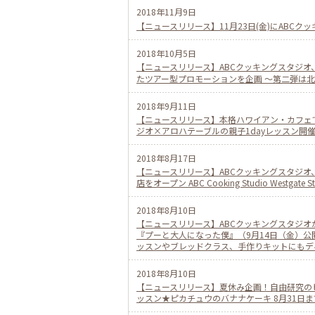
2018年11月9日
【ニュースリリース】11月23日(金)にABCクッ
2018年10月5日
【ニュースリリース】ABCクッキングスタジ
たツアー型プロモーションを企画 〜第二弾は
2018年9月11日
【ニュースリリース】本格ハワイアン・カフェで定
ジオ×アロハテーブルの親子1dayレッスン開
2018年8月17日
【ニュースリリース】ABCクッキングスタジオ、
店をオープン ABC Cooking Studio Westgate St
2018年8月10日
【ニュースリリース】ABCクッキングスタジオ
『プーと大人になった僕』（9月14日（金）公
ッスンやブレッドクラス、手作りキットにもディ
2018年8月10日
【ニュースリリース】夏休み企画！自由研究のヒ
ッスン★ピカチュウのバナナケーキ 8月31日