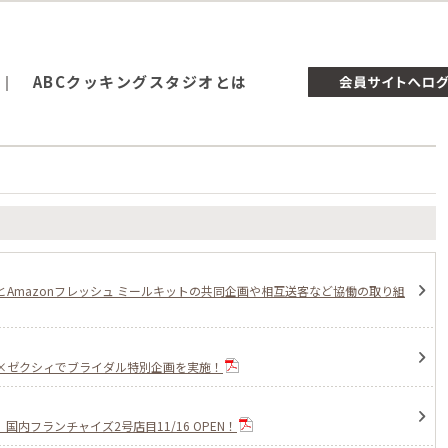
ABCクッキングスタジオとは
オとAmazonフレッシュ ミールキットの共同企画や相互送客など協働の取り組
ゼクシィでブライダル特別企画を実施！
国内フランチャイズ2号店目11/16 OPEN！