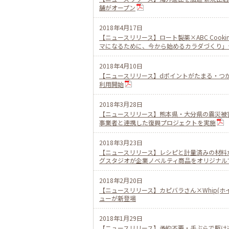
舗がオープン
2018年4月17日
【ニュースリリース】ロート製薬×ABC Cook
マになるために、今から始めるカラダづくり」
2018年4月10日
【ニュースリリース】dポイントがたまる・つか
利用開始
2018年3月28日
【ニュースリリース】熊本県・大分県の震災被
事業者と連携した復興プロジェクトを実施
2018年3月23日
【ニュースリリース】レシピと計量済みの材料
グスタジオが企業ノベルティ商品をオリジナル
2018年2月20日
【ニュースリリース】カピバラさん×Whip(
ューが新登場
2018年1月29日
【ニュースリリース】予約不要・手ぶらで駆け