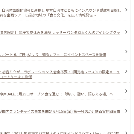
オ、自治体国際化協会と連携し 地方自治体とともにインバウンド誘致を目指し
会員を企画ツアーに招き地域の「食と文化」を広く情報発信〜
ンヌ店限定】 親子で夏休みを満喫 レッサーパンダ風太くんのアイシングクッ
ポート 6月7日(木)より「知るカフェ」にイベントスペースを提供
と初音ミクがコラボレーション 入会金不要・1回完結レッスンの限定メニュ
ショートケーキ」開催
神戸BALに5月25日オープン 食を通じて「集い、憩い、語らえる場」へ
国内フランチャイズ事業を開始 6月15日(金) 第一号店が近鉄百貨店四日市
国決定！2018 年 東南アジア最大の人口国インドネシア・ジャカルタに2店