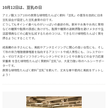
10月12日は、豆乳の日
アミノ酸スコア100の良質な植物性たんぱく飲料「豆乳」の普及を目的に日本
豆乳協会が設定した豆乳食育の日です。
どうしてもオイシイ食べものがいっぱいの食欲の秋。新米やお魚やお肉と果物
などの糖質や脂質の誘惑に負けがち。脂質や糖質の過剰摂取を避けメタボや生
活習慣病などの心配を払拭するためのコツは、できるだけ植物性たんぱく質を
摂るようにすることです。
成長期のお子さんにも、美肌やアンチエイジングに関心の高い女性にも、そし
て秋の体力増強健康増進を指向するアスリートや成人男性にも、コレステロー
ル・ゼロで大豆イソフラボンやレシチンやビタミンＥやＢ群などの女子力応援
栄養素 を含む植物性たんぱく質飲料”豆乳“は、大変力強い秋のヘルシーサポー
ターです。
良質な植物性たんぱく飲料”豆乳“を飲んで、丈夫な骨や筋肉と美肌をゲットし
よう！