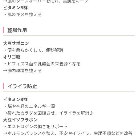
→肌のターンオーバーを助け、美肌をキープ
ビタミンB群
・肌のキメを整える
整腸作用
大豆サポニン
・便を柔らかくして、便秘解消
オリゴ糖
・ビフィズス菌や乳酸菌の栄養源となる
→腸内環境を整える
イライラ防止
ビタミンB群
・脳や神経のエネルギー源
→疲れたカラダを回復させ、イライラを解消♪
大豆イソフラボン
・エストロゲンの働きをサポート
→ホルモンバランスを整え、不安やイライラ、生理不順などを改善