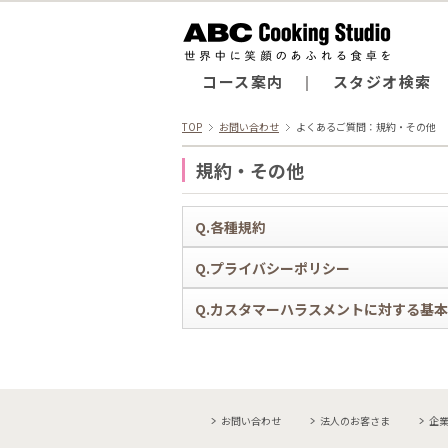
コース案内
スタジオ検索
TOP
お問い合わせ
よくあるご質問：規約・その他
規約・その他
Q.各種規約
A.
Q.プライバシーポリシー
ABCクッキングスタジオ会員規約
ABCライセンス規約
A.
Q.カスタマーハラスメントに対する基
個人情報の取り扱いに関する方針（プラ
1dayレッスン規約
ABCポイントサービス利用規約
A.
カスタマーハラスメントに対する基本方
お問い合わせ
法人のお客さま
企