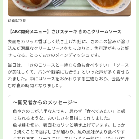
給食献立例
【ABC開発メニュー】さけステーキ きのこクリームソース
表面をカリッと香ばしく焼き上げた鮭に、きのこの旨みが溶け
込んだ濃厚なクリームソースをたっぷりと。魚料理がもっと好
きになる、とっておきのメインディッシュです。
当日は、「きのこソースと一緒なら魚も食べやすい」「ソース
が美味しくて、パンや野菜にも合う」といった声が多く寄せら
れました。中にはソースをおかわりする生徒もおり、会話が弾
む給食の時間となりました。
～開発者からのメッセージ～
魚やきのこが苦手な人でも、思わず「食べてみたい」と感
じられるような、おいしさを目指して作りました。
魚は鮭を使い、表面をカリッと焼き上げています。しっか
り焼くことで香ばしさが加わり、魚の風味がより食べやす
くなります。ソースには、エリンギと一緒にしいたけパウ