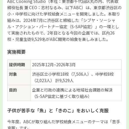
ABC Cooking Studio（本社：東京都千代田区丸の内、代表取
締役社長 兼 CEO：志村なるみ、以下ABC）は、東京都渋谷区の
小・中学校に向けた学校給食メニューを開発しました。本取り
組みは、2024年7月に渋谷区と締結した「シブヤ・ソーシャ
ル・アクション・パートナー協定（S-SAP協定）」の一環とし
て実施されたもので、2年目となる今回の企画では、区内26
校・児童生徒9,529名がABC開発の給食を楽しみました。
実施概要
提供時期
2025年12月~2026年3月
対象
渋谷区立小学校18校（7,506人）、中学校8校
（2,023人） 計9,529人
目的
企業と行政の連携による地域社会課題の解決
（S-SAP協定に基づく取り組み）
子供が苦手な「魚」と「きのこ」をおいしく克服
今年度、ABCが取り組んだ学校給食メニューのテーマは「苦手
克服」です。