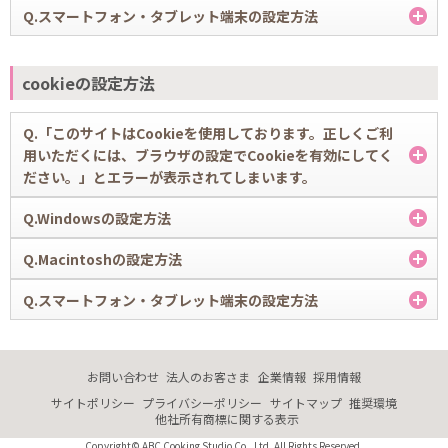
っていると、正常にリンクできなかったり、サービス内の機能が限定さ
(例：NTT東日本のBフレッツ光回線、YahooBBのADSLなど)
(例：Norton Internet Security 2011)
A.
Q.スマートフォン・タブレット端末の設定方法
れたり、サービスそのものが利用できなかったりする場合があります。
1. Internet Explorerのメニューバーで [ ツール ] をクリックします。
■ Safari 2、3、4、5
※製品のヘルプやバージョン情報にてご確認いただけます
お使いのパソコンのメーカーと型式、スマートフォンの場合はキャ
必要に応じて、以下の該当する項目の手順で、JavaScriptを有効に設定
※メニューバーが表示されていない場合はキーボードの [ Alt ] キー
リアと型番
インターネットへの接続環境（回線とプロバイダ）
A.
してください。
を押すと表示されます。
1. メニューの[ Safari ]をクリックし、[ 環境設定 ]を選択します。
■ iPhone / iPodTouch版 Safari
(例：DELL Vostro 270、HP 1000-1423TU、AU iPhone 5S 16GBな
(例：NTT東日本のBフレッツ光回線、YahooBBのADSLなど)
ブラウザを再起動して、目的のページが正しく表示されるかを確認して
cookieの設定方法
ど)
お使いのパソコンのメーカーと型式、スマートフォンの場合はキャ
ください。
2. 表示されるメニューから、[ インターネットオプション ] をクリック
2. 表示されるウインドウで[ セキュリティ ]をクリックします。
1. iPhone / iPodTouchのホーム画面で、[ 設定 ] を選択します。
ログインができないときの詳しい状況、具体的な操作手順、エラー
リアと型番
します。
Q.「このサイトはCookieを使用しております。正しくご利
メッセージがあれば内容を正確に教えてください。
(例：DELL Vostro 270、HP 1000-1423TU、AU iPhone 5S 16GBな
※設定によって起こりうる全ての問題はお客さまの責任のもと行ってい
3. [ プラグインを有効にする ] と [ JavaScriptを有効にする ] にチェック
2. [ 設定 ] ページで [ Safari ] を選択します。
用いただくには、ブラウザの設定でCookieを有効にしてく
ど)
ただけますようお願い申し上げます。
ログインができなくなったのはいつからですか？(以前はできてい
3. [ セキュリティ ] をクリックします。
を入れます。
※バージョン、機種によって設定が異なりますので、不明点は、メーカ
ださい。」とエラーが表示されてしまいます。
ましたか？)
動画が閲覧できないときの詳しい状況、どの動画が閲覧できないの
3. [ 詳細 ] の「JavaScript」で、スライダを右に動かして [ オン ] にしま
ーに問い合わせをお願いいたします。
ログインができない頻度
4.「インターネット」（地球マーク）が表示されているのを確認してか
か、具体的な操作手順、エラーメッセージがあれば内容を正確に教
4.「セキュリティ」ウインドウを閉じます。
す。
(例：常時発生、頻繁、時々など）
ら、[ 既定のレベル ] ボタンを押します。
えてください。
A.
Q.Windowsの設定方法
ABC Cooking Studioのサイトでは、いくつかのサービスでCookieを利
ボタンが押せない場合はすでに [ 既定のレベル ] が選択されている
――――――――――――――――――――――――――――――――――――――――――――――――――――――――――――――
動画が閲覧できなくなったのはいつからですか？(以前はできてい
――――――――――――――――――――――――――――――――――――――――――――――――――――――――――――――
用しています。
ので、手順5. に進みます。
※可能であれば対象のページの画面キャプチャをお撮りください。後
A.
Q.Macintoshの設定方法
ましたか？)
一部のサービスでは、お使いのブラウザでCookieの設定が無効になって
■ Internet Explorer 8、9、10
程、確認させていただく場合がございます。
■ Firefox 4、5、6、7、8、9、10
■ Android端末
いると、正常にリンクできなかったり、サービス内の機能が限定された
また、以下の方法でも可能です。
※可能であれば対象のページの画面キャプチャをお撮りください。後
A.
Q.スマートフォン・タブレット端末の設定方法
り、サービスそのものが利用できなかったりする場合があります。
1. [ ツール ] メニューから [ インターネットオプション ] を選択します。
(1) [ レベルのカスタマイズ ] ボタンを押して、「セキュリティの設定 -
■ Safari 4、5
1. メニューの [ Firefox ] をクリックし、[ 環境設定 ] を選択します。
1. ブラウザでメニューボタンを押し、[ ブラウザ ] を選択します。
程、確認させていただく場合がございます。
必要に応じて、以下の該当する項目の手順で、Cookieを有効に設定して
インターネットゾーン」を表示します。
A.
ください。
2.「プライバシー」タブを選択し、「インターネットゾーンの設定」が
(2) 「スクリプト」項目の [ Javaアプレットのスクリプト ] [ アクティブ
1. [ Safari ] メニューから [ 環境設定 ] をクリックします。
2. [ コンテンツ ] をクリックします。
■ iPhone / iPad / iPod touch版 Safari
2. メニューボタンを押し、[ その他 ] を選択します。
ブラウザを再起動して、目的のページが正しく表示されるかを確認して
「中-高」以下になっていることを確認。
スクリプト ] [ スクリプトによる貼り付け処理の許可 ] で、それぞれ [ 有
お問い合わせ
法人のお客さま
企業情報
採用情報
ください。
※メニューバーが表示されていない場合は、キーボードの [ Alt ] キー
効にする ] を選びます。
2. [ セキュリティ ] をクリックします。
3. [ JavaScriptを有効にする ] にチェックを入れます。
1. ホーム画面から [ 設定 ] を選択します。
3. [ 設定 ] を選択します。
サイトポリシー
プライバシーポリシー
サイトマップ
推奨環境
を押します。
(3) [ OK ] を押すと、[ このゾーンの設定を変更しますか？ ] という警
他社所有商標に関する表示
※設定によって起こりうる全ての問題はお客さまの責任のもと行ってい
告が表示されるので、[ はい ] を押します。
3. [ 常に受け入れる ] または [ 訪問したサイトからのみ受け付ける ] をク
4. [ コンテンツ ] ウインドウを閉じます。
2. [ Safari ] を選択します。
4. [ JavaScriptを有効にする ] にチェックする。
ただけますようお願い申し上げます。
3. [ プライバシー ] タブをクリックします。
リックします。
Copyright© ABC Cooking Studio Co., Ltd. All Rights Reserved.