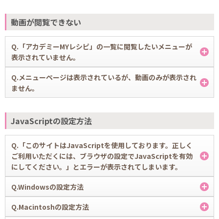
い。
A.
パスワードを忘れた方はこちら
このWEBサイトを快適に閲覧・ご利用いただくためには以下の環境を推
動画が閲覧できない
奨いたします。お使いのパソコン・スマートフォンが推奨環境に当ては
まるかご確認のうえ、お試しください。
推奨環境はこちら
Q.「アカデミーMYレシピ」の一覧に閲覧したいメニューが
表示されていません。
A.
Q.メニューページは表示されているが、動画のみが表示され
上記をお試しいただいても解決しない場合、よくあるご質問「その他の
「アカデミーMYレシピ」の一覧に閲覧したいメニューが表示されてい
ません。
お問い合わせ」から、下記１～９をご連絡ください。
ない場合は、よくあるご質問「その他のお問い合わせ」から、下記をご
連絡ください。
その他のお問い合わせ
A.
その他のお問い合わせ
よくあるご質問「その他のお問い合わせ」から、下記１～９をご連絡く
JavaScriptの設定方法
お使いのパソコン、スマートフォンの種類とバージョン
ださい。
会員番号
(例：Windows 8.X、iOS7.XX、andloid4.Xなど)
その他のお問い合わせ
閲覧したいメニュー名
OSにサービスパックがあたっている場合はそのバージョン
Q.「このサイトはJavaScriptを使用しております。正しく
(例：Windows 7 Service Pack 1)
お使いのパソコン、スマートフォンの種類とバージョン
ご利用いただくには、ブラウザの設定でJavaScriptを有効
(例：Windows 8.X、iOS7.XX、andloid4.Xなど)
ブラウザの種類とバージョン
にしてください。」とエラーが表示されてしまいます。
(例：Internet Explorer 11)
OSにサービスパックがあたっている場合はそのバージョン
(例：Windows 7 Service Pack 1)
セキュリティーソフトをお使いの場合はそのソフト名とバージョン
A.
Q.Windowsの設定方法
ABC Cooking Studioのサイトでは、いくつかのサービスでJavaScript
(例：Norton Internet Security 2011)
ブラウザの種類とバージョン
を利用しています。
※製品のヘルプやバージョン情報にてご確認いただけます
(例：Internet Explorer 11)
A.
Q.Macintoshの設定方法
一部のサービスでは、お使いのブラウザでJavaScriptの設定が無効にな
■ Internet Explorer 8、9、10
インターネットへの接続環境（回線とプロバイダ）
セキュリティーソフトをお使いの場合はそのソフト名とバージョン