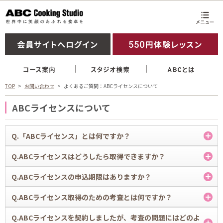
TOP
お問い合わせ
よくあるご質問：ABCライセンスについて
ABCライセンスについて
Q.「ABCライセンス」とは何ですか？
A.
Q.ABCライセンスはどうしたら取得できますか？
「ABCライセンス」とは、クッキング・ブレッド・ケーキコースの知識
または技術を習得したことを、ABCクッキングスタジオが認定した証で
A.
Q.ABCライセンスの申込期限はありますか？
す。ABCクッキングスタジオでの指定の課程を修了後、考査に合格いた
ABCライセンスの取得には別途料金を申し受けます。また、ABCライセ
だくと、ライセンスを取得いただけます。 ABCライセンスに関する詳細
ンスの取得のためには、ABCクッキングスタジオでの指定の課程を修了
A.
Q.ABCライセンス取得のための考査とは何ですか？
をご案内しております。
後、技術及び筆記考査で一定の基準を満たす必要があります。 技術及び
ABCライセンスにつきましては、申込み期限はございません。
詳しくはこちら
筆記考査の詳細については、各スタジオでご案内しておりますので詳細
A.
Q.ABCライセンスを契約しましたが、考査の問題にはどのよ
はお通いのスタジオにお問い合わせください。（クッキングライセンス