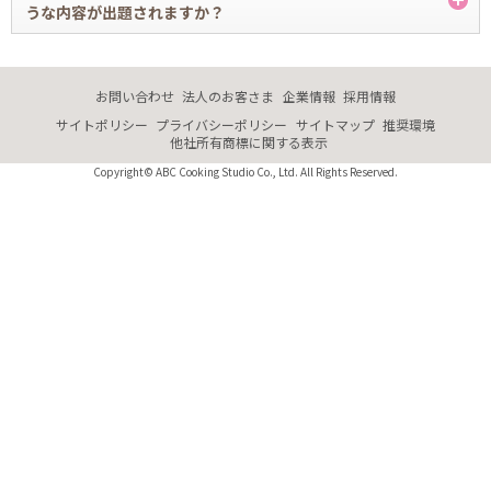
自信をもってそれまでに学んでいただいた技能を活かし「ABCライセン
うな内容が出題されますか？
取得条件には、クッキングコース月謝制での受講回数も含まれます。）
ス」をご活用いただくためにABCライセンス契約者の方を対象に実技・
詳しくはこちら
筆記の試験をさせていただいておりますが、このことを「考査」と定め
A.
ております。（考査はクッキング・ブレッド・ケーキコースともに指定
ABCライセンス考査問題につきましては、会員サイト「ABC Cooking
している課程の最終授業内にて実施いたします。）
MEMBER'S」のMYページ「ABCライセンス考査のご案内」よりご覧いた
お問い合わせ
法人のお客さま
企業情報
採用情報
だけます。 なお、閲覧につきましてはご契約後に、閲覧が可能となって
サイトポリシー
プライバシーポリシー
サイトマップ
推奨環境
おります。
他社所有商標に関する表示
Copyright© ABC Cooking Studio Co., Ltd. All Rights Reserved.