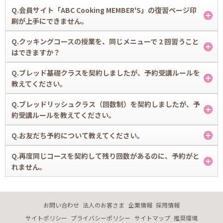
お支払方法についてはこちら
A.
Q.会員サイト「ABC Cooking MEMBER'S」の復習ページ印
レシピを紛失された場合、メンバーズサイト「MYレシピ」よりPDF形式
刷が上手にできません。
にてご覧いただくことが可能です。
ログイン後、「MYレシピ」の「もっとみる」から一覧ページへお進み
A.
Q.クッキングコースの授業を、同じメニューで 2 回習うこと
いただき、対象のメニューをクリック→表示された「レシピ」をクリッ
MYページ（復習ページ）に関しましては、WEB上でも授業の復習がで
はできますか？
クしていただくとご覧いただけます。
きるというサービスのひとつとして作成しております。ページの内容
は、授業中に講師が説明している料理のポイント、イラストレシピに掲
A.
Q.ブレッド基礎クラスを契約しましたが、予約受講ルールを
載している内容とリンクしておりますので、 イラストレシピと同様、
基礎クラス・バリエーションクラスは同じメニューを複数回お通いいた
教えてください。
複写・複製はご遠慮いただいており、印刷用レイアウトには適しており
だくことは可能です。
ませんのでご了承ください。
A.
Q.ブレッドリッシュクラス（回数制）を契約しましたが、予
基礎クラスはランダムに選択して予約受講ができます。同じメニューを
約受講ルールを教えてください。
複数回、受講いただくことも可能です。通算12回受講終了すると、マス
タークラス・リッシュクラスに進むことができます。
A.
Q.お友だち予約について教えてください。
リッシュクラス（回数制）は全40メニューより、好きなメニューを選択
して予約受講することが可能です。（月により開講メニューは異なりま
A.
Q.再度同じコースを契約して残り回数があるのに、予約がと
す。）
レッスン予約をお友だちと一緒に取れる「お友だち予約」という便利な
れません。
また、一度受講済みのメニューを重複して予約受講することも可能で
機能です。こちらからご確認ください。
す。
お友だち予約
A.
※2018年4月にリッシュクラスはリニューアルいたしました。コレクシ
基礎クラス・マスタークラスは、ご契約順に受講をして頂く為に、12回
ョン・ギフト・トゥインクル・ベーシック・エブリイのチケットをお持
の回数を迎える毎にシステム上の制御がかかる仕組みとなっておりま
お問い合わせ
法人のお客さま
企業情報
採用情報
ちの方も予約受講ルールは同様となります。詳細は、ブレッドリッシュ
す。
ページをご確認ください。
サイトポリシー
プライバシーポリシー
サイトマップ
推奨環境