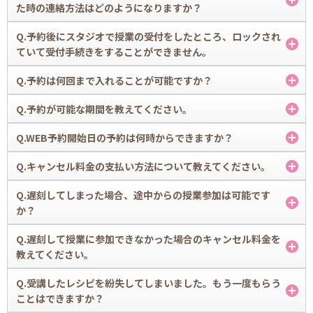
予約は、1 コースにつき、 3 回までとることができますが、空席お知ら
た時の連絡方法はどのようになりますか？
ッフにお声掛けください。)
せメールのエントリーは、同時に何ヶ所でもかけることが可能です。
※2018年11月1日～予約・キャンセルルールが変更になります。詳し
A.
Q.予約後にスタジオで授業の受付をしたところ、ロックされ
くはこちらをご確認ください。
空席お知らせメールをエントリーしていただいた席が空いた場合には、
ていて受付手続きをすることができません。
ご登録のメールアドレスに空席案内が自動的に配信されます（当日の
AM9：00まで）。誰でも予約が可能になりますので、ぜひご予約くださ
A.
Q.予約は何回まで入れることが可能ですか？
い。
授業料金や材料費、キャンセル料や解約に伴うご請求分のお支払いが確
認できない場合にはお支払いが確認できるまでの間、受講のロックをか
A.
Q.予約が可能な期間を教えてください。
けさせていただきます。ABCクッキングスタジオ 会員規約 第 5 条（予
予約は、1 コースにつき 1 ヶ月 3 回までのルールとなっています。これ
約・通学・受講に関する規定）をご確認ください。
は予約の混雑緩和のため、皆さまが平等に予約をおとりいただくための
A.
Q.WEB予約開始日の予約は何時からできますか？
詳細はこちら（規約）
ルールですのでご理解ください。なお、1 回目の受講後に 4 回目の予約
翌月同日までのご予約がお取りいただけます。
をとることが可能となっています。
A.
Q.キャンセル料金の支払い方法について教えてください。
※一部対象外のコースがございます。
0 時から可能です。15 日開始ならば、15 日の午前0時がスタートとなり
ます。
A.
Q.遅刻してしまった場合、途中からの授業参加は可能です
授業キャンセル料につきましては、スタジオもしくはWEBサイトでお支
か？
払いください。基本的には受講前までにお支払いが完了されていれば受
講に支障はありません。事前にWEBサイトからお支払いをお済ませいた
A.
Q.遅刻して授業に参加できなかった場合のキャンセル料金を
だくか、ご予約当日の授業前に受付へお申し出をいただき、お支払いを
遅刻は他の会員さまのご迷惑となりますので、必ずお時間に遅れずにお
教えてください。
お願いいたします。なお、授業をキャンセルされた際には受講回数にカ
越しください。また 10 分以上の遅刻は、いかなる場合もキャンセル扱
ウントされておりませんのでご安心ください。
いとなり、受講することはできません。
A.
Q.受講したレシピを紛失してしまいました。もう一度もらう
詳細はこちら
全コースとも、1 度予約完了した遅刻を含む授業のキャンセルにはキャ
ことはできますか？
ンセル料 1,000 円（税込）がかかります。