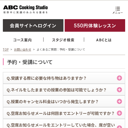
TOP
お問い合わせ
よくあるご質問：予約・受講について
予約・受講について
Q.受講する際に必要な持ち物はありますか？
A.
Q.ネイルをしたままでの授業の参加は可能でしょうか？
エプロン、ハンドタオルを毎回ご持参いただき、忘れずにお持ち帰りく
ださい。
A.
Q.授業のキャンセル料金はいつから発生しますか？
（紙エプロン・ハンドタオル（1セット 165 円）のご用意もございま
ブレッド・ケーキコースに関しましてはお一人さまでの作業となるた
す。）
め、ネイルをしたままでのご受講は可能ですが、クッキングコースを受
A.
Q.空席お知らせメールは何回までエントリーが可能ですか？
ケーキコースは持ち帰り用の袋を、ブレッドコースは発酵時に使用する
講される際は、マニキュア、ジェルネイル、爪の長い方は手袋の着用を
全コースとも授業の前日ＡＭ0：00よりキャンセル料（ 1,000 円税込）
ふきんをご持参ください。
お願いしています。
が発生します。ご注意ください。
A.
Q.空席お知らせメールをエントリーしていた場合、席が空い
(手袋はスタジオにて無料にてご用意しております。ご利用の際はスタ