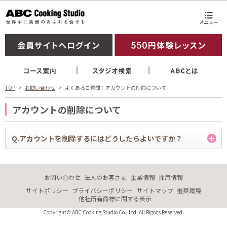
TOP
お問い合わせ
よくあるご質問：アカウントの削除について
アカウントの削除について
Q.アカウントを削除するにはどうしたらよいですか？
A.
アカウント(会員情報)の削除については、下記のフォームからお問い合
わせください。
お問い合わせ
法人のお客さま
企業情報
採用情報
アカウント削除につきまして弊社ではコースご契約時に入会金を頂戴し
サイトポリシー
プライバシーポリシー
サイトマップ
推奨環境
他社所有商標に関する表示
ておりますため、 永久会員制とさせていただいております。しかしなが
ら通学者本人より個人情報削除のご依頼をいただいた場合は弊社登録の
Copyright© ABC Cooking Studio Co., Ltd. All Rights Reserved.
個人情報削除を承っております。