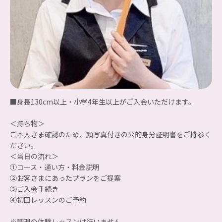
■身長130cm以上・小学4年生以上がご入会いただけます。
＜持ち物＞
ご本人さま確認のため、顔写真付きの公的身分証明書をご持参く
ださい。
＜当日の流れ＞
①コース・通い方・料金説明
②お客さまにあったプランをご提案
③ご入会手続き
④初回レッスンのご予約
※調理の体験レッスンは行いません。