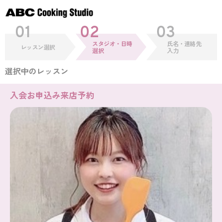
01
02
03
スタジオ・日時
氏名・連絡先
レッスン選択
選択
入力
選択中のレッスン
入会お申込み来店予約