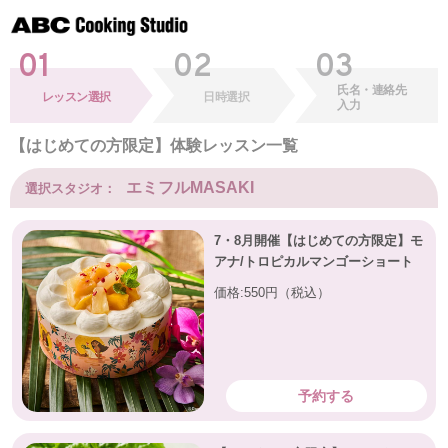
01
02
03
氏名・連絡先
レッスン選択
日時選択
入力
【はじめての方限定】体験レッスン一覧
エミフルMASAKI
選択スタジオ：
7・8月開催【はじめての方限定】モ
アナ/トロピカルマンゴーショート
価格:550円（税込）
予約する