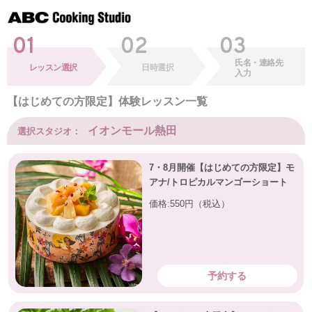
01
02
03
氏名・連絡先
レッスン選択
日時選択
入力
【はじめての方限定】体験レッスン一覧
イオンモール熱田
選択スタジオ：
7・8月開催【はじめての方限定】モ
アナ/トロピカルマンゴーショート
価格:550円（税込）
予約する