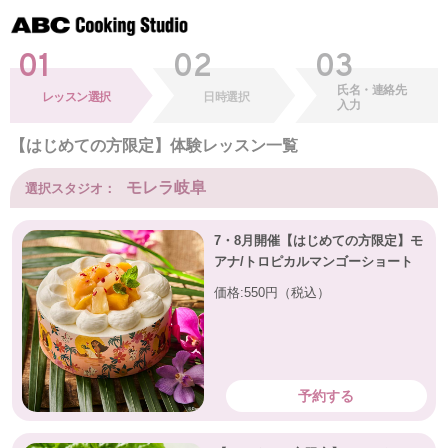
01
02
03
氏名・連絡先
レッスン選択
日時選択
入力
【はじめての方限定】体験レッスン一覧
モレラ岐阜
選択スタジオ：
7・8月開催【はじめての方限定】モ
アナ/トロピカルマンゴーショート
価格:550円（税込）
予約する