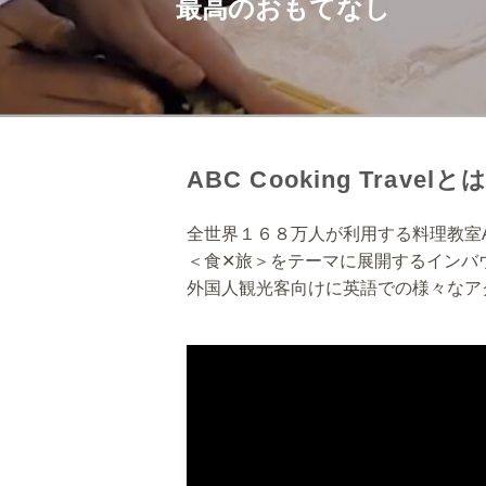
最高のおもてなし
ABC Cooking Travelと
全世界１６８万人が利用する料理教室
＜食✕旅＞をテーマに展開するインバ
外国人観光客向けに英語での様々なア