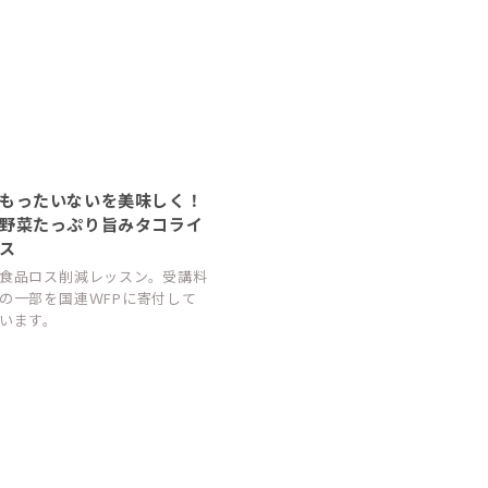
もったいないを美味しく！
野菜たっぷり旨みタコライ
ス
食品ロス削減レッスン。受講料
の一部を国連ＷFPに寄付して
います。
全国でSmileSai開催決定！
9/1より全国で順次スタート！