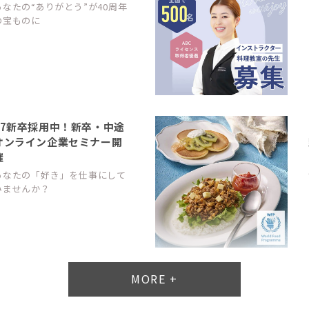
あなたの“ありがとう”が40周年
の宝ものに
27新卒採用中！新卒・中途
オンライン企業セミナー開
催
あなたの「好き」を仕事にして
みませんか？
MORE +
平均週休3日の正社員スタ
ッフ募集中