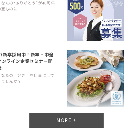
あなたの“ありがとう”が40周年
の宝ものに
27新卒採用中！新卒・中途
オンライン企業セミナー開
催
あなたの「好き」を仕事にして
みませんか？
MORE +
平均週休3日の正社員スタ
ッフ募集中