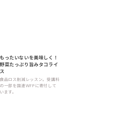
もったいないを美味しく！
野菜たっぷり旨みタコライ
ス
食品ロス削減レッスン。受講料
の一部を国連ＷFPに寄付して
います。
全国でSmileSai開催決定！
9/1より全国で順次スタート！